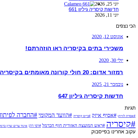
יוני 25, 2026
חדשות קיסריה גיליון 661
יוני 11, 2026
הכי נצפים
אוגוסט 12, 2020
משכירי בתים בקיסריה ראו הוזהרתם!
יולי 30, 2020
רמזור אדום: 20 חולי קורונה מאומתים בקיסריה
נובמבר 21, 2025
חדשות קיסריה גיליון 647
תגיות
#החברה לפיתוח
#הוועד המקומי
#אסיף איזק
#אסדת לוויתן
#בי״ס קיסריה
#קיסריה
#ראש המועצה האזורית חוף הכרמל
#רפי דהן
איגוד ערים שרון כרמ
עקוב אחרינו בפייסבוק