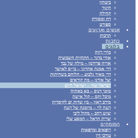
ביטחון
חינוך
קהילה
דת ומסורת
ספורט
אנשים וארועים
תרבות
כתבות
בלוגים
מירי רווה
אודי ברגר – התחזית השבועית
אריה פרידמן – מילה של גבר
דר׳ אמנה אהרוני – בי״ס לאושר
דר׳ מאיר גלבוע – הלוחם בשחיתות
יעל אורנן – מה קוראים
ישראל שור – ישראל היום
מוטי דנוס – בא באהוה
מיכל זקס – קול אישה
מירב ראון – בין שדות ים לקיסריה
רננה לוי – מיומנה של רננה
שוש רהב – מקול ליבי
שרית הראל – המסע שלי
המומחים
רופאים ומרפאות
עורכי דין