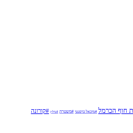
ת חוף הכרמל
#קורונה
#משטרה
#מיכאל כרסנטי
#נדל״ן