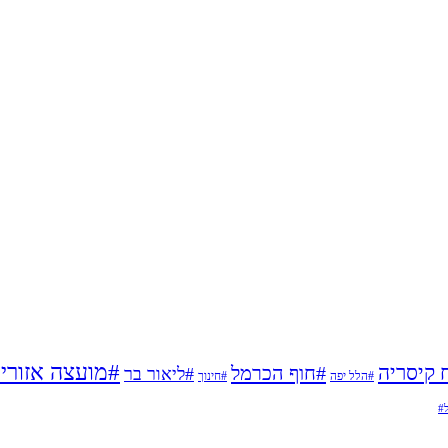
#מועצה אזורי
 קיסריה
#חוף הכרמל
#ליאור בר
#הלל יפה
#חינוך
ל#