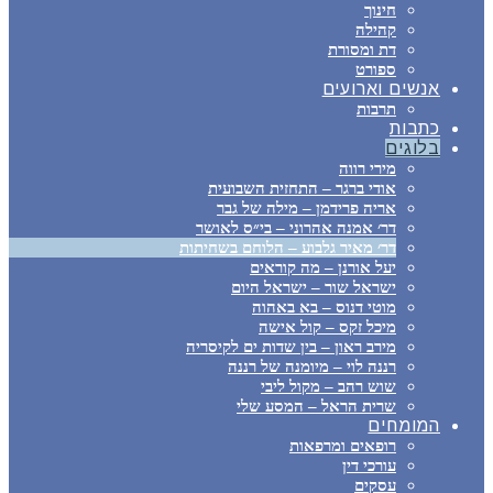
חינוך
קהילה
דת ומסורת
ספורט
אנשים וארועים
תרבות
כתבות
בלוגים
מירי רווה
אודי ברגר – התחזית השבועית
אריה פרידמן – מילה של גבר
דר׳ אמנה אהרוני – בי״ס לאושר
דר׳ מאיר גלבוע – הלוחם בשחיתות
יעל אורנן – מה קוראים
ישראל שור – ישראל היום
מוטי דנוס – בא באהוה
מיכל זקס – קול אישה
מירב ראון – בין שדות ים לקיסריה
רננה לוי – מיומנה של רננה
שוש רהב – מקול ליבי
שרית הראל – המסע שלי
המומחים
רופאים ומרפאות
עורכי דין
עסקים