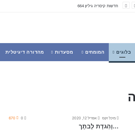
חדשות קיסריה גיליון 664
בלוגים
המומחים
מסעדות
מהדורה דיגיטלית
ה
מיכל זקס
אפריל 12, 2020
0
670
…וְהִגדְת לְבתֵך