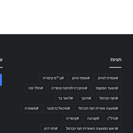
תגיות
עק
#אסדת לוויתן
#אסיף איזק
#בי״ס קיסריה
#הוועד המקומי
#החברה לפיתוח קיסריה
#הלל יפה
#חוף הכרמל
#חינוך
#ליאור בר
#מועצה אזורית חוף הכרמל
#מיכאל כרסנטי
#משטרה
#נדל״ן
#קורונה
#קיסריה
#ראש המועצה האזורית חוף הכרמל
#רפי דהן