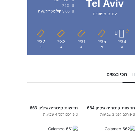
Tel Aviv
72%
3.65 קילומטר לשעה
עננים מפוזרים
32
32
31
35
34
℃
℃
℃
℃
℃
ש
א
ב
ג
ד
הכי נצפים
חדשות קיסריה גיליון 664
חדשות קיסריה גיליון 663
פורסם לפני 2 שבועות
פורסם לפני 4 שבועות