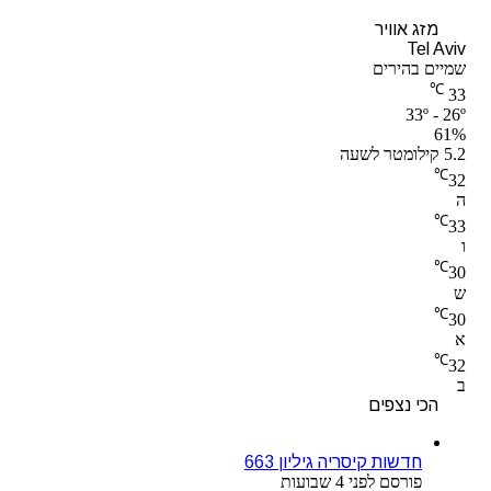
מזג אוויר
Tel Aviv
שמיים בהירים
℃
33
33º - 26º
61%
5.2 קילומטר לשעה
℃
32
ה
℃
33
ו
℃
30
ש
℃
30
א
℃
32
ב
הכי נצפים
חדשות קיסריה גיליון 663
פורסם לפני 4 שבועות