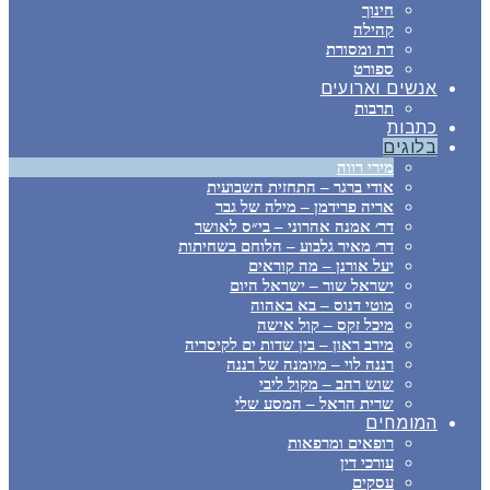
חינוך
קהילה
דת ומסורת
ספורט
אנשים וארועים
תרבות
כתבות
בלוגים
מירי רווה
אודי ברגר – התחזית השבועית
אריה פרידמן – מילה של גבר
דר׳ אמנה אהרוני – בי״ס לאושר
דר׳ מאיר גלבוע – הלוחם בשחיתות
יעל אורנן – מה קוראים
ישראל שור – ישראל היום
מוטי דנוס – בא באהוה
מיכל זקס – קול אישה
מירב ראון – בין שדות ים לקיסריה
רננה לוי – מיומנה של רננה
שוש רהב – מקול ליבי
שרית הראל – המסע שלי
המומחים
רופאים ומרפאות
עורכי דין
עסקים