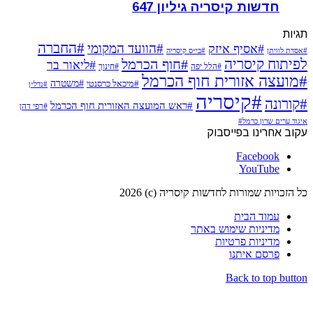
חדשות קיסריה גיליון 647
תגיות
#החברה
#הוועד המקומי
#אסיף איזק
#אסדת לוויתן
#בי״ס קיסריה
לפיתוח קיסריה
#חוף הכרמל
#ליאור בר
#הלל יפה
#חינוך
#מועצה אזורית חוף הכרמל
#משטרה
#מיכאל כרסנטי
#נדל״ן
#קיסריה
#קורונה
#ראש המועצה האזורית חוף הכרמל
#רפי דהן
איגוד ערים שרון כרמל#
עקוב אחרינו בפייסבוק
Facebook
YouTube
כל הזכויות שמורות לחדשות קיסריה (c) 2026
עמוד הבית
מדיניות שימוש באתר
מדיניות פרטיות
פרסם איתנו
Back to top button