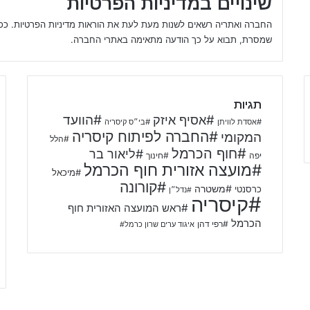
שינויים במדיניות הפרטיות
החברה ואתריה רשאים לשנות מעת לעת את הוראות מדיניות הפרטיות. ככל ש
שמסרת, תבוא על כך הודעה מתאימה באתרי החברה.
תגיות
#אסיף איזק
#הוועד
#אסדת לוויתן
#בי״ס קיסריה
#החברה לפיתוח קיסריה
המקומי
#הלל
#חוף הכרמל
#ליאור בר
יפה
#חינוך
#מועצה אזורית חוף הכרמל
#מיכאל
#קורונה
#משטרה
כרסנטי
#נדל״ן
#קיסריה
#ראש המועצה האזורית חוף
הכרמל
#רפי דהן
איגוד ערים שרון כרמל#