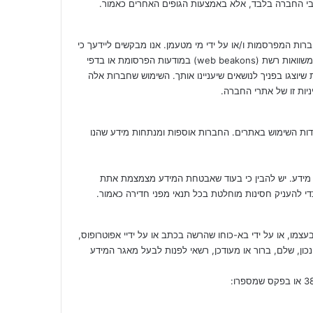
בי החברה בלבד, אלא באמצעות הגופים האחרים כאמור.
ת המפרסמות ו/או על ידי מי מטעמן. אנו מבקשים ליידעך כי
לצורך ניהול הפרסומות, חברות אלה מציבות cookiesבמחשבך ומשבצות משוואות רשת (web beakons) במודעות הפרסומת או בדפי
וצגו בפניך לנושאים שיעניינו אותך. השימוש שחברות אלה
דות השימוש באתרים. החברות אוספות ומנתחות מידע שהנו
מידע. יש להבין כי בעוד שאבטחת המידע מצמצמת אתת
י להעניק חסינות מוחלטת בכל תנאי מפני חדירה כאמור.
ת, התשמ"א-1981, כל אדם זכאי לעיין בעצמו, או על ידי בא-כוחו שהרשה בכתב או על ידיי אפוטרופוס,
נכון, שלם, ברור או מעודכן, רשאי לפנות לבעל מאגר המידע