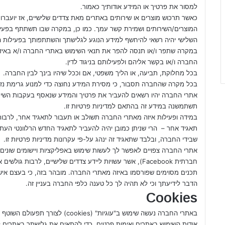
למסור את פרטיך או המידע אודותיך כאמור.
כאשר תרכוש מוצרים או שירותים באתרים מאת צדדים שלישיים, אז יועברו
המוצרים/השירותים ושמירת קשר עמך. כמו כן, במקרה שבו תשתתף בפעי
השלישי יהיה רשאי להיחשף למידע הנוגע לגלישתך והשתתפותך בפעילות 
במקרה שתפר ו/או תנסה להפר את תנאי השימוש באתרי החברה ו/א באיז
החברה ו/או בקשר אליהם ולפעילותם בניגוד לדין.
בכל מחלוקת, תביעה, או הליך משפטי, אם וככל שיהיו בינך לבין החברה.
בכל מקרה שהחברה תסבור, כי מסירת המידע נחוצה כדי למנוע גרימת נזק
אתרי החברה יהיו רשאים להעביר את פרטיך והמידע שנאסף בעקבות השי
תשתמשנה במידע זה בהתאם למדיניות פרטיות זו.
במידה ופעילות איזה מאתרי החברה תשולב או תעבור לתאגיד אחר, לרבות 
תאגיד אחר – הרי שניתן כמובן יהיה להעביר לתאגיד החדש הרלוונטי העת
שבידי החברה, ובלבד שתאגיד זה ינהג על-פי עקרונות מדיניות פרטיות זו.
אתרי החברה צפויים לאפשר לך לעשות שימוש באפליקציות ויישומים שוני
חברתית Facebook), אשר עשויות ליידע צדדים שלישיים, לרב
תכנים מסוימים שפורסמו באיזה מאתרי החברה. מובהר בזה, כי בעצם אישור
הדבר לידיעתך וכי לא תהיה לך כל טענה כלפי החברה בעניין זה.
Cookies
באתרי החברה נעשה שימוש ב"עוגיות" (
אודות השימוש באתרים ואימות פרטים, כדי להתאים את גלישתך באתרים ל