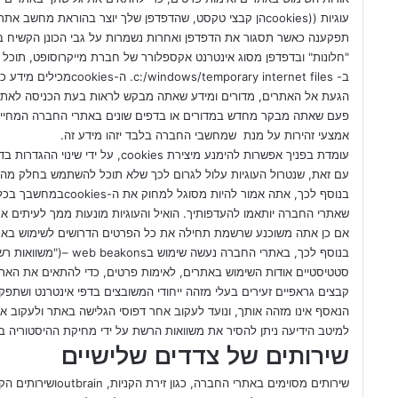
תפקענה כאשר תסגור את הדפדפן ואחרות נשמרות על גבי הכונן הקשי
ב- rary internet files
אמצעי זהירות על מנת שמחשבי החברה בלבד יזהו מידע זה.
עומדת בפניך אפשרות להימנע מיצירת es
עם זאת, שנטרול העוגיות עלול לגרום לכך שלא תוכל להשתמש בחלק מהשי
בנוסף לכך, אתה אמור ל
שאתרי החברה יותאמו להעדפותיך. הואיל והעוגיות מונעות ממך לעיתים 
אם כן אתה משוכנע שרשמת תחילה את כל הפרטים הדרושים לשימוש באת
בנוסף לכך, באתרי החברה 
סטטיסטיים אודות השימוש באתרים, לאימות פרטים, כדי להתאים את האתר
קבצים גראפיים זעירים בעלי מזהה ייחודי המשובצים בדפי אינטרנט ושתפק
הנאסף אינו מזהה אותך, ונועד לעקוב אחר דפוסי הגלישה באתר ולעקוב אח
למיטב הידיעה ניתן להסיר את משוואות הרשת על ידי מחיקת ההיסטוריה בד
שירותים של צדדים שלישיים
שירותים מסוימים באתר