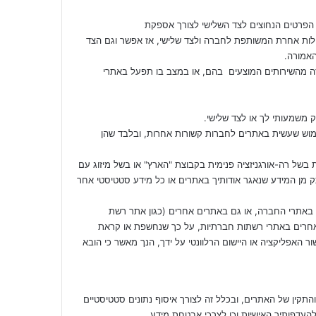
 הפרטים הנחוצים לצד השלישי לצורך אספקת
לות אחרת המשותפת לחברה ולצד שלישי, אז אפשר וגם הצד
האמורה.
ה מהשירותים המוצעים בהם, או במצב בו תפעל באתרי
 משמעותי לך או לצד שלישי.
מוש שעשית באתרים לחברות קשורות אחרות, ובלבד שהן
בשל רה-אורגניזציה פנימית בקבוצת "הארץ" או בשל מיזוג עם
ק מן המידע שנאגר אודותיך באתרים או כל מידע סטטיסטי אחר
ם באתרי החברה, או גם באתרים אחרים (כגון אתר רשת
ות גולשים אחרים באתרי רשתות חברתיות, על כך שנחשפת או קראת
 האפליקציה או היישום הרלוונטי על ידך, הנך מאשר כי הובא
cookies) לצורך תפעולם השוטף והתקין של האתרים, ובכלל זה לצורך איסוף נתונים סטטיסטיים
העדפותיך האישיות וכן לצרכי אבטחת מידע.