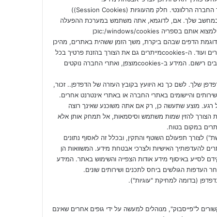
עוגיות ((cookiesהן קבצי טקסט, שהדפדפן שלך יוצר בהוראת מחשב אתר החברה הרלוונטי. חלק מהעוגיות (Session Cookies))
ח במחשב שלך. אם, לדוגמא, אתה משתמש במערכת ההפעלה
"חלונות" ובדפדפן מסוג אינטרנט אקספלורר של חברת מייקרוסופט, תוכל למצוא אותם בספריה c:/windows/cookiesוכן
c:/windows/tempo. ה-cookiesמכילים מידע כדוגמת הדפים שבהם ביקרת, משך הזמן ששהית באתרים, מהיכן
הגעת אל האתרים, מדורים ומידע שאתה מבקש לראות בעת הכניסה לאתרים ועוד. ה-cookiesמייתרים גם את הצורך בהזנת פרטיך בכל
פעם שאתה מבקר מחדש במדורים או בדפים שונים באתרי החברה המחייבים רישום. המידע ב-cookiesמוצפן, ואתרי החברה נוקטים
cooki, על ידי שינוי ההגדרות בדפדפן שלך. לשם כך נא היוועץ בקובץ העזרה של הדפדפן.. זכור,
רותים והיישומים באתרי החברה או באתרי אינטרנט אחרים.
היות מסוגל למחוק את ה-cookiesבמחשבך בכל רגע. מוצע שתעשה כן, רק אם אתה משוכנע שאינך רוצה
את הצורך להזין שמות משתמש וסיסמאות, אל תמחק אותן אלא
רים במקום בטוח.
נעשה שימוש בweb beakons –("משוואות רשת") לצורך תפעולם השוטף והתקין, ובכלל זה לאסוף נתונים
ים להעדפותיך האישיות ולצרכי אבטחת מידע. המשוואות הן
ידם לסייע באיסוף מידע אודות הצפייה והשימוש באתר. המידע
ר העדפות הגולשים ביחס לתכנים ושירותים שונים.
פדפן (בדומה למחיקת "עוגיות").
י החברה, כגון זירת הקניות, outbrainושירותים הקשורים ל"פייסבוק", מנוהלים למעשה על ידי גופים אחרים שאינם