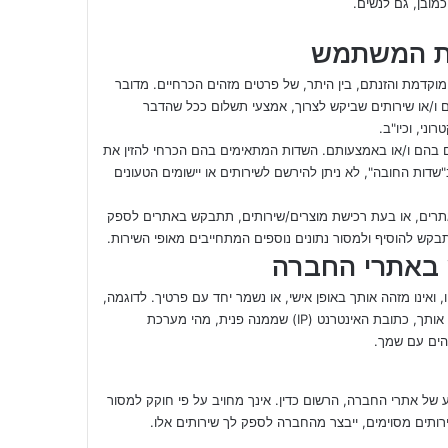
כמובן, גם לנשים.
מת המשתמש
קדמת והזנתם, בין היתר, של פרטים מזהים הכרחיים. מדובר
ם ו/או שירותים שביקש לצרוך, אמצעי תשלום ככל שהדבר
ני, וכיו"ב.
ים בהם ו/או באמצעותם. השדות המתאימים בהם הכרחי להזין את
ות החובה", לא ניתן להירשם לשירותים או יישומים הטעונים
באתרים, או בעת רכישת מוצרים/שירותים, תתבקש באתרים לספק
קש להוסיף ולמסור נתונים נוספים המתחייבים מאופי השירות.
באתרי החברה
אינו מזהה אותך באופן אישי, או נשמר יחד עם פרטיך. לדוגמה,
פרסומות שקראת באתר, העמודים בהם צפית, ההצעות והשירותים שעניינו אותך, כתובת האינטרנט (IP) שממנה פנית, מהי מערכת
ל אתרי החברה, הרשום כדין. אינך מחויב על פי חוקק למסור
ותים מסוימים, ייבצר מהחברה לספק לך שירותים אלו.