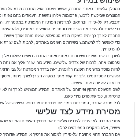
שימוש במידע
במהלך גלישתך באתרי החברה, אפשר ויצטבר אצל החברה מידע על העדפותי
המוצרים שביקשת לרכוש, פרסומות אליהן נחשפת, העמודים בהם צפית וכ
יתבצע רק על-פי דין ובהתאם למדיניות הפרטיות המפורטת במסמך זה, וה
כדי לשפר ולהעשיר את השירותים והתכנים המוצעים באתרים, ולהתאימם
החברה לצורך כך יהיה בעיקרו מידע סטטיסטי, שאינו מזהה אותך אישית
כדי לאפשר לך להשתמש בשירותים השונים באתרים, לרבות לשם יצירת אזו
להעדפותיך.
לצורך רכישת מוצרים ושירותים באתריםאתרי החברה רשאים לשלוח אליך מיד
ופרסומי אחר, לרבות של צדדים שלישיים. מידע כזה ישוגר אליך אם נתת 
להיות מוסר מרשימת תפוצה רלוונטית, זאת בדרך המפורטת על גבי הדואר
האישיים למפרסמים .ליצירת קשר אתך במקרה הצורךלצורך ניתוח, איסוף 
מידע זה לא יזהה אותך אישית.
לשם תפעולם התקין ופיתוחם של האתרים, המידע המשמש לצורך זה לא יו
פרטיות זו, כפי שתעודכן מידי פעם.
לכל מטרה אחרת, המפורטת במדיניות פרטיות זו או בתנאי השימוש של איז
מסירת מידע לצד שלישי
אתרי החברה לא יעבירו לצדדים שלישיים את פרטיך האישיים והמידע שנא
אישית, אלא במקרים המפורטים להלן:
אם החברה תהא מחויבת על-פי דין למסור את פרטיך או המידע אודותיך לצ