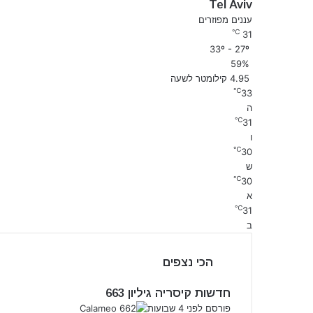
Tel Aviv
עננים מפוזרים
℃
31
33º - 27º
59%
4.95 קילומטר לשעה
℃
33
ה
℃
31
ו
℃
30
ש
℃
30
א
℃
31
ב
הכי נצפים
חדשות קיסריה גיליון 663
פורסם לפני 4 שבועות