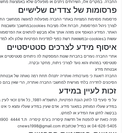
החברה. במקרים אלו, השירותים ניתנים או מופעלים שלא באמצעות מחש
פרסומות של צדדים שלישיים
פרסומות מסוימות המצויות באתרי החברה מופעלות למעשה ממחשבי החברו
האתר. המידע הנאסף אינו מזהה אותך אלא מבקש להתאים את הפרסומות שי
עושות בcookies-ובמשוואות רשת כפוף למדיניות הפרטיות שלהן ולא למדיניות זו של אתרי החברה.
איסוף מידע לצרכים סטטיסטיים
אתרי החברה נעזרים בחברות שונות המספקות לה ניתוחים סטטיסטיים או
סטטיסטי במהותו והוא נועד לצורכי ניתוח, מחקר ובקרה.
אבטחת מידע
החברה דואגת כי מערכותיה ואתריה יתנהלו תחת רמה נאותה של אבטחת 
הסיכונים לחדירה בלתי מורשית למחשבי החברה ואתריה, הרי שאין בהם כד
זכות לעיין במידע
על פי סעיף 13 לחוק הגנת הפרטיו
במידע שעליו המוחזק במאגר מידע. אדם שעיין במידע שעליו ומצא כי אינו 
בבקשה לתקן את המידע או למחקו.
פניה כזאת יש להפנות אל חדשות קיסריה בע"מ קיסריה ת.ד 4444 38900 או בפקס שמספרו:
04-626-5405 או במייל שכתובתו
cnews1998@gmail.com