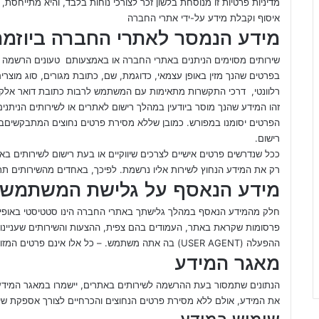
מדיניות פרטיות זו מנוסחת בלשון זכר לצורכי נוחות בלבד, והיא מתייחסת, 
איסוף וקבלת מידע על-ידי אתרי החברה
מידע הנמסר לאתרי החברה ביוז
שירותים מסוימים הניתנים באתרי החברה או באמצעותם טעונים הרשמה מו
בפרטים שהנך מזין באופן עצמאי, כדוגמת, שם, כתובת מגורים, סוג מוצרי
רלוונטי, דרכי התקשרות מתאימות עם המשתמש לרבות כתובת דואר אלקטרו
זהו המידע שהנך מוסר ביודעין במהלך רישום לאתרים או לשירותים הניתנ
הפרטים יסומנו במפורש. כמובן שללא מסירת פרטים נחוצים המתבקשיםב"שד
רישום.
ככל שנדרשים פרטים אישיים לצרכים שיווקיים או בעת רישום לשירותים 
רק את המידע הנחוץ לשירות אליו נרשמת. לפיכך, באחדים מהשירותים תתב
מידע הנאסף על גלישת המשתמש 
חלק מהמידע הנאסף במהלך גלישתך באתרי החברה הינו סטטיסטי באופיו, ו
ההפעלה (USER AGENT) בה אתה משתמש. – כל אלו אינם פרטים המזוהים עם שמך.
מאגר המידע
הנתונים שתמסור בעת ההרשמה לשירותים באתרים, יישמרו במאגר המידע ש
את המידע, אולם ללא מסירת פרטים הנחוצים והכרחיים לצורך אספקת שיר