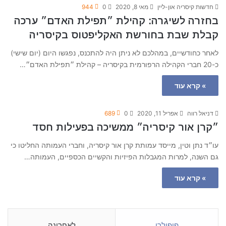
חדשות קיסריה און-ליין
מאי 8, 2020
0
944
בחזרה לשיגרה: קהילת ״תפילת האדם״ ערכה
קבלת שבת בחורשת האקליפטוס בקיסריה
לאחר כחודשיים, במהלכם לא ניתן היה להתכנס, נפגשו היום (יום שישי)
כ-20 חברי הקהילה הרפורמית בקיסריה – קהילת ״תפילת האדם״…
» קרא עוד
דניאל רווה
אפריל 11, 2020
0
689
״קרן אור קיסריה״ ממשיכה בפעילות חסד
עו״ד נתן וטין, מייסד עמותת קרן אור קיסריה, וחברי העמותה החליטו כי
גם השנה, למרות המגבלות הפיזיות והקשיים הכספיים, העמותה…
» קרא עוד
פופולרי
לאחרונה