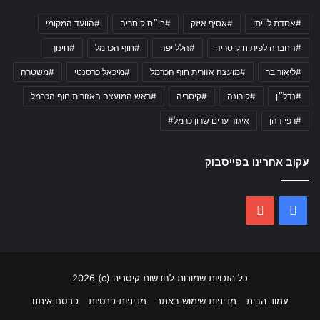
#אסדת לוויתן
#אסיף איזק
#בי״ס קיסריה
#הוועד המקומי
#החברה לפיתוח קיסריה
#הלל יפה
#חוף הכרמל
#חינוך
#ליאור בר
#מועצה אזורית חוף הכרמל
#מיכאל כרסנטי
#משטרה
#נדל״ן
#קורונה
#קיסריה
#ראש המועצה האזורית חוף הכרמל
#רפי דהן
איגוד ערים שרון כרמל#
עקוב אחרינו בפייסבוק
YouTube
Facebook
כל הזכויות שמורות לחדשות קיסריה (c) 2026
עמוד הבית
מדיניות שימוש באתר
מדיניות פרטיות
פרסם איתנו