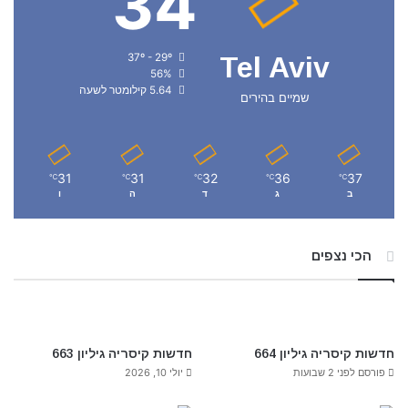
34
37º - 29º
Tel Aviv
56%
5.64 קילומטר לשעה
שמיים בהירים
31
31
32
36
37
℃
℃
℃
℃
℃
ב
ג
ד
ה
ו
הכי נצפים
חדשות קיסריה גיליון 664
חדשות קיסריה גיליון 663
פורסם לפני 2 שבועות
יולי 10, 2026