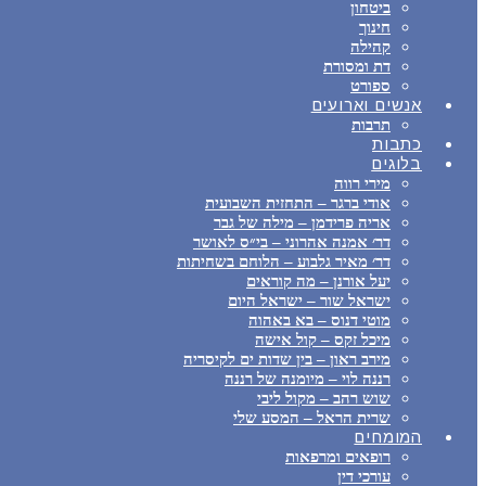
ביטחון
חינוך
קהילה
דת ומסורת
ספורט
אנשים וארועים
תרבות
כתבות
בלוגים
מירי רווה
אודי ברגר – התחזית השבועית
אריה פרידמן – מילה של גבר
דר׳ אמנה אהרוני – בי״ס לאושר
דר׳ מאיר גלבוע – הלוחם בשחיתות
יעל אורנן – מה קוראים
ישראל שור – ישראל היום
מוטי דנוס – בא באהוה
מיכל זקס – קול אישה
מירב ראון – בין שדות ים לקיסריה
רננה לוי – מיומנה של רננה
שוש רהב – מקול ליבי
שרית הראל – המסע שלי
המומחים
רופאים ומרפאות
עורכי דין