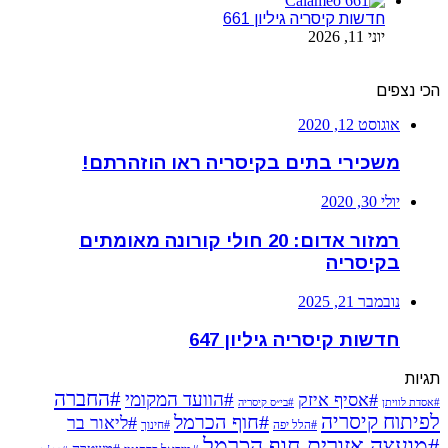
חדשות קיסריה גיליון 661
יוני 11, 2026
הכי נצפים
אוגוסט 12, 2020
משכירי בתים בקיסריה ראו הוזהרתם!
יולי 30, 2020
רמזור אדום: 20 חולי קורונה מאומתים
בקיסריה
נובמבר 21, 2025
חדשות קיסריה גיליון 647
תגיות
#החברה
#הוועד המקומי
#אסיף איזק
#אסדת לוויתן
#בי״ס קיסריה
לפיתוח קיסריה
#חוף הכרמל
#ליאור בר
#הלל יפה
#חינוך
#מועצה אזורית חוף הכרמל