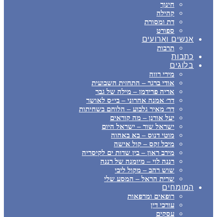
חינוך
קהילה
דת ומסורת
ספורט
אנשים וארועים
תרבות
כתבות
בלוגים
מירי רווה
אודי ברגר – התחזית השבועית
אריה פרידמן – מילה של גבר
דר׳ אמנה אהרוני – בי״ס לאושר
דר׳ מאיר גלבוע – הלוחם בשחיתות
יעל אורנן – מה קוראים
ישראל שור – ישראל היום
מוטי דנוס – בא באהוה
מיכל זקס – קול אישה
מירב ראון – בין שדות ים לקיסריה
רננה לוי – מיומנה של רננה
שוש רהב – מקול ליבי
שרית הראל – המסע שלי
המומחים
רופאים ומרפאות
עורכי דין
עסקים