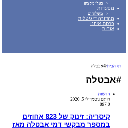
בעלי מקצוע
מסעדות
משלוחים
מהדורה דיגיטלית
פרסם איתנו
אודות
דף הבית
/
#אבטלה
#אבטלה
חדשות
רותם גוטמן
יולי 5, 2020
897
0
קיסריה: זינוק של 823 אחוזים
במספר מבקשי דמי אבטלה מאז