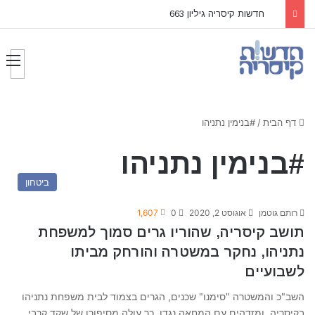
חדשות קיסריה גיליון 663
דף הבית
/
#בנימין נתניהו
#בנימין נתניהו
ביטחון
רותם גוטמן
אוגוסט 2, 2020
0
1,607
תושב קיסריה, שהוריו גרים סמוך למשפחת
נתניהו, נחקר במשטרה והורחק מביתו
לשבועיים
השב"כ והמשטרה "סימנו" שכנים, הגרים בצמוד לבית משפחת נתניהו
בקיסריה, ומזדהים עם המחאה נגדו. כך עולה מסיפורו של שקד קרבי,…