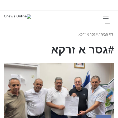
דף הבית
/
#גסר א זרקא
#גסר א זרקא