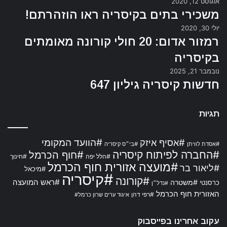
אוגוסט 12, 2020
משכירי בתים בקיסריה ראו הוזהרתם!
יולי 30, 2020
רמזור אדום: 20 חולי קורונה מאומתים
בקיסריה
נובמבר 21, 2025
חדשות קיסריה גיליון 647
תגיות
#אסיף איזק
#הוועד המקומי
#אסדת לוויתן
#בי״ס קיסריה
#החברה לפיתוח קיסריה
#חוף הכרמל
#הלל יפה
#חינוך
#מועצה אזורית חוף הכרמל
#ליאור בר
#מיכאל
#קיסריה
#קורונה
#ראש המועצה
#משטרה
כרסנטי
#נדל״ן
האזורית חוף הכרמל
#רפי דהן
איגוד ערים שרון כרמל#
עקוב אחרינו בפייסבוק