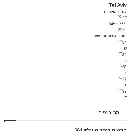
Tel Aviv
עננים מפוזרים
℃
27
34º - 26º
75%
3.46 קילומטר לשעה
℃
34
ש
℃
35
א
℃
31
ב
℃
32
ג
℃
32
ד
הכי נצפים
חדשות קיסריה גיליון 664