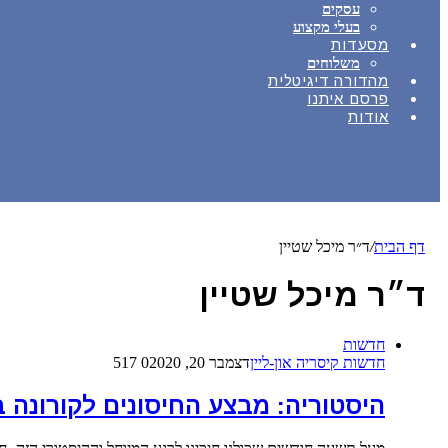
עסקים
בעלי מקצוע
מסעדות
משלוחים
מהדורה דיגיטלית
פרסם איתנו
אודות
דף הבית
/
ד״ר מיכל שטיין
ד״ר מיכל שטיין
חדשות
חדשות קיסריה און-ליין
דצמבר 20, 2020
0
517
היסטוריה: מבצע החיסונים לקורונה 