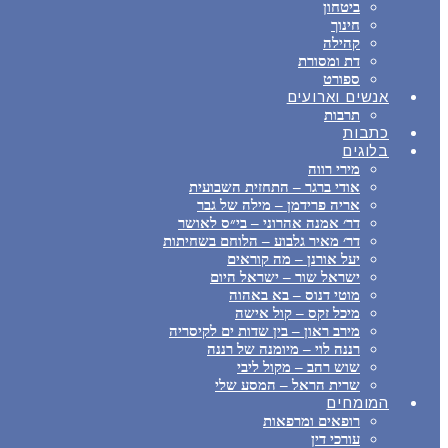
ביטחון
חינוך
קהילה
דת ומסורת
ספורט
אנשים וארועים
תרבות
כתבות
בלוגים
מירי רווה
אודי ברגר – התחזית השבועית
אריה פרידמן – מילה של גבר
דר׳ אמנה אהרוני – בי״ס לאושר
דר׳ מאיר גלבוע – הלוחם בשחיתות
יעל אורנן – מה קוראים
ישראל שור – ישראל היום
מוטי דנוס – בא באהוה
מיכל זקס – קול אישה
מירב ראון – בין שדות ים לקיסריה
רננה לוי – מיומנה של רננה
שוש רהב – מקול ליבי
שרית הראל – המסע שלי
המומחים
רופאים ומרפאות
עורכי דין