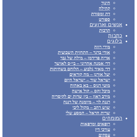
חינוך
קהילה
דת ומסורת
ספורט
אנשים וארועים
תרבות
כתבות
בלוגים
מירי רווה
אודי ברגר – התחזית השבועית
אריה פרידמן – מילה של גבר
דר׳ אמנה אהרוני – בי״ס לאושר
דר׳ מאיר גלבוע – הלוחם בשחיתות
יעל אורנן – מה קוראים
ישראל שור – ישראל היום
מוטי דנוס – בא באהוה
מיכל זקס – קול אישה
מירב ראון – בין שדות ים לקיסריה
רננה לוי – מיומנה של רננה
שוש רהב – מקול ליבי
שרית הראל – המסע שלי
המומחים
רופאים ומרפאות
עורכי דין
עסקים