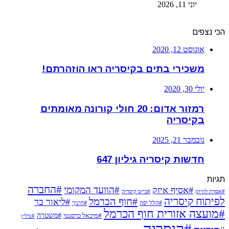
יוני 11, 2026
הכי נצפים
אוגוסט 12, 2020
משכירי בתים בקיסריה ראו הוזהרתם!
יולי 30, 2020
רמזור אדום: 20 חולי קורונה מאומתים
בקיסריה
נובמבר 21, 2025
חדשות קיסריה גיליון 647
תגיות
#החברה
#הוועד המקומי
#אסיף איזק
#אסדת לוויתן
#בי״ס קיסריה
לפיתוח קיסריה
#חוף הכרמל
#ליאור בר
#הלל יפה
#חינוך
#מועצה אזורית חוף הכרמל
#משטרה
#מיכאל כרסנטי
#נדל״ן
#קיסריה