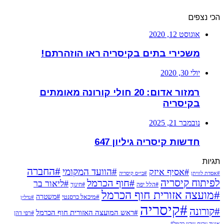
הכי נצפים
אוגוסט 12, 2020
משכירי בתים בקיסריה ראו הוזהרתם!
יולי 30, 2020
רמזור אדום: 20 חולי קורונה מאומתים
בקיסריה
נובמבר 21, 2025
חדשות קיסריה גיליון 647
תגיות
#החברה
#הוועד המקומי
#אסיף איזק
#אסדת לוויתן
#בי״ס קיסריה
לפיתוח קיסריה
#חוף הכרמל
#ליאור בר
#הלל יפה
#חינוך
#מועצה אזורית חוף הכרמל
#משטרה
#מיכאל כרסנטי
#נדל״ן
#קיסריה
#קורונה
#ראש המועצה האזורית חוף הכרמל
#רפי דהן
איגוד ערים שרון כרמל#