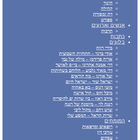
חינוך
קהילה
דת ומסורת
ספורט
אנשים וארועים
תרבות
כתבות
בלוגים
מירי רווה
אודי ברגר – התחזית השבועית
אריה פרידמן – מילה של גבר
דר׳ אמנה אהרוני – בי״ס לאושר
דר׳ מאיר גלבוע – הלוחם בשחיתות
יעל אורנן – מה קוראים
ישראל שור – ישראל היום
מוטי דנוס – בא באהוה
מיכל זקס – קול אישה
מירב ראון – בין שדות ים לקיסריה
רננה לוי – מיומנה של רננה
שוש רהב – מקול ליבי
שרית הראל – המסע שלי
המומחים
רופאים ומרפאות
עורכי דין
עסקים