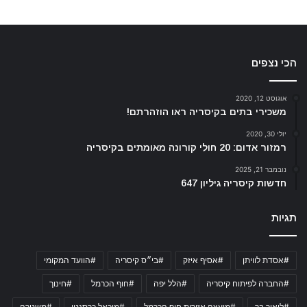
הכי נצפים
אוגוסט 12, 2020
משכירי בתים בקיסריה ראו הוזהרתם!
יולי 30, 2020
רמזור אדום: 20 חולי קורונה מאומתים בקיסריה
נובמבר 21, 2025
חדשות קיסריה גיליון 647
תגיות
#אסדת לוויתן
#אסיף איזק
#בי״ס קיסריה
#הוועד המקומי
#החברה לפיתוח קיסריה
#הלל יפה
#חוף הכרמל
#חינוך
#ליאור בר
#מועצה אזורית חוף הכרמל
#מיכאל כרסנטי
#משטרה