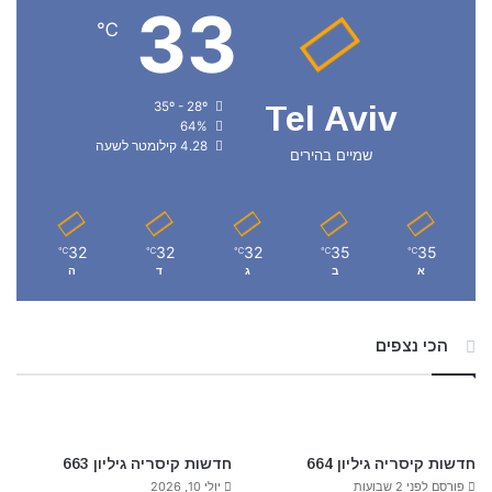
33
℃
35º - 28º
Tel Aviv
64%
4.28 קילומטר לשעה
שמיים בהירים
32
32
32
35
35
℃
℃
℃
℃
℃
א
ב
ג
ד
ה
הכי נצפים
חדשות קיסריה גיליון 664
חדשות קיסריה גיליון 663
פורסם לפני 2 שבועות
יולי 10, 2026