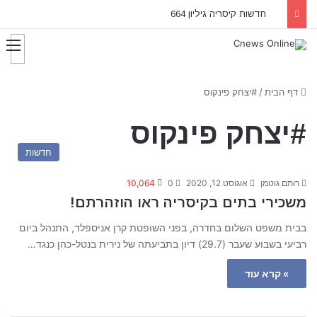
חדשות קיסריה גיליון 664
דף הבית
/
#יצחק פינקוס
#יצחק פינקוס
חדשות
רותם גוטמן
אוגוסט 12, 2020
0
10,064
משכירי בתים בקיסריה ראו הוזהרתם!
בבית משפט השלום בחדרה, בפני השופטת קרן אניספלד, התנהל ביום
רביעי בשבוע שעבר (29.7) דיון בתביעתה של נירית בנטל-כהן כנגד…
» קרא עוד