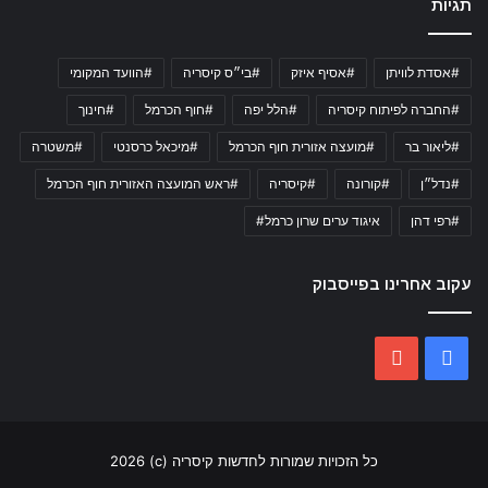
תגיות
#אסדת לוויתן
#אסיף איזק
#בי״ס קיסריה
#הוועד המקומי
#החברה לפיתוח קיסריה
#הלל יפה
#חוף הכרמל
#חינוך
#ליאור בר
#מועצה אזורית חוף הכרמל
#מיכאל כרסנטי
#משטרה
#נדל״ן
#קורונה
#קיסריה
#ראש המועצה האזורית חוף הכרמל
#רפי דהן
איגוד ערים שרון כרמל#
עקוב אחרינו בפייסבוק
YouTube
Facebook
כל הזכויות שמורות לחדשות קיסריה (c) 2026