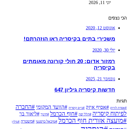
יוני 11, 2026
הכי נצפים
אוגוסט 12, 2020
משכירי בתים בקיסריה ראו הוזהרתם!
יולי 30, 2020
רמזור אדום: 20 חולי קורונה מאומתים
בקיסריה
נובמבר 21, 2025
חדשות קיסריה גיליון 647
תגיות
#החברה
#הוועד המקומי
#אסיף איזק
#אסדת לוויתן
#בי״ס קיסריה
לפיתוח קיסריה
#חוף הכרמל
#ליאור בר
#הלל יפה
#חינוך
#מועצה אזורית חוף הכרמל
#משטרה
#מיכאל כרסנטי
#נדל״ן
#קיסריה