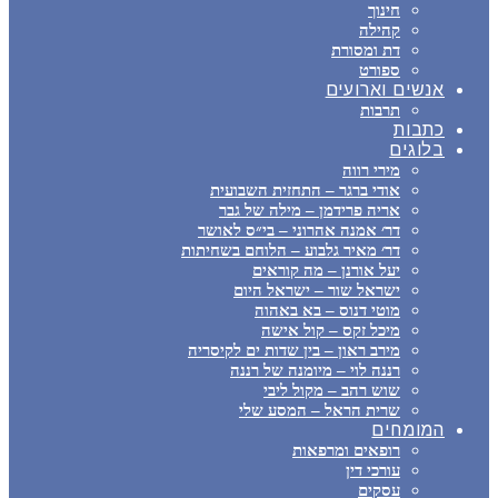
חינוך
קהילה
דת ומסורת
ספורט
אנשים וארועים
תרבות
כתבות
בלוגים
מירי רווה
אודי ברגר – התחזית השבועית
אריה פרידמן – מילה של גבר
דר׳ אמנה אהרוני – בי״ס לאושר
דר׳ מאיר גלבוע – הלוחם בשחיתות
יעל אורנן – מה קוראים
ישראל שור – ישראל היום
מוטי דנוס – בא באהוה
מיכל זקס – קול אישה
מירב ראון – בין שדות ים לקיסריה
רננה לוי – מיומנה של רננה
שוש רהב – מקול ליבי
שרית הראל – המסע שלי
המומחים
רופאים ומרפאות
עורכי דין
עסקים