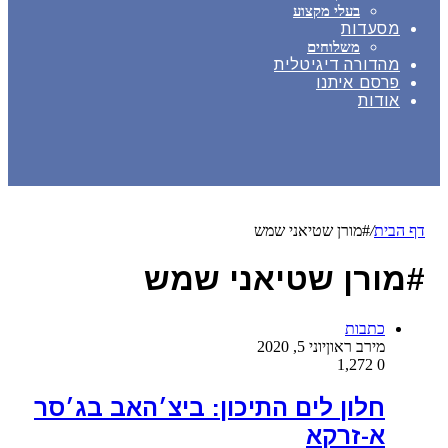
בעלי מקצוע
מסעדות
משלוחים
מהדורה דיגיטלית
פרסם איתנו
אודות
דף הבית
/
#מורן שטיאני שמש
#מורן שטיאני שמש
כתבות
מירב ראון
יוני 5, 2020
1,272
0
חלון לים התיכון: ביצ׳האב בג׳סר
א-זרקא