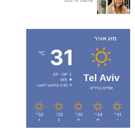
דצמבר 19, 2025
מזג אוויר
31
℃
33º - 28º
Tel Aviv
58%
4.83 קילומטר לשעה
שמיים בהירים
32
32
30
34
31
℃
℃
℃
℃
℃
ו
ש
א
ב
ג