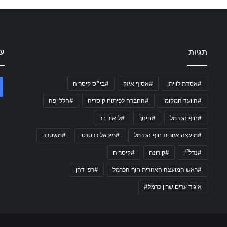
תגיות
עק
#אסדת לוויתן
#אסיף איזק
#בי״ס קיסריה
#הוועד המקומי
#החברה לפיתוח קיסריה
#הלל יפה
#חוף הכרמל
#חינוך
#ליאור בר
#מועצה אזורית חוף הכרמל
#מיכאל כרסנטי
#משטרה
#נדל״ן
#קורונה
#קיסריה
#ראש המועצה האזורית חוף הכרמל
#רפי דהן
איגוד ערים שרון כרמל#