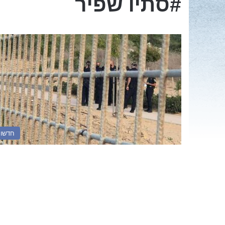
#סתיו שפיר
חדשו