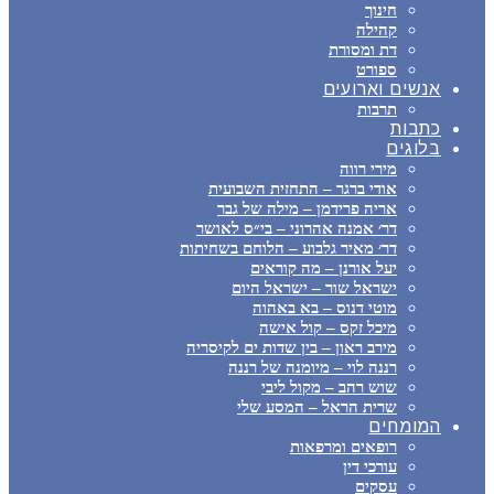
חינוך
קהילה
דת ומסורת
ספורט
אנשים וארועים
תרבות
כתבות
בלוגים
מירי רווה
אודי ברגר – התחזית השבועית
אריה פרידמן – מילה של גבר
דר׳ אמנה אהרוני – בי״ס לאושר
דר׳ מאיר גלבוע – הלוחם בשחיתות
יעל אורנן – מה קוראים
ישראל שור – ישראל היום
מוטי דנוס – בא באהוה
מיכל זקס – קול אישה
מירב ראון – בין שדות ים לקיסריה
רננה לוי – מיומנה של רננה
שוש רהב – מקול ליבי
שרית הראל – המסע שלי
המומחים
רופאים ומרפאות
עורכי דין
עסקים