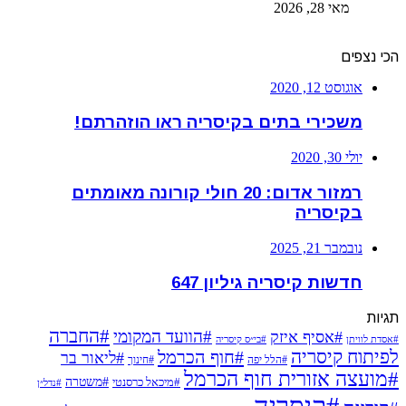
מאי 28, 2026
הכי נצפים
אוגוסט 12, 2020
משכירי בתים בקיסריה ראו הוזהרתם!
יולי 30, 2020
רמזור אדום: 20 חולי קורונה מאומתים
בקיסריה
נובמבר 21, 2025
חדשות קיסריה גיליון 647
תגיות
#החברה
#הוועד המקומי
#אסיף איזק
#אסדת לוויתן
#בי״ס קיסריה
לפיתוח קיסריה
#חוף הכרמל
#ליאור בר
#הלל יפה
#חינוך
#מועצה אזורית חוף הכרמל
#משטרה
#מיכאל כרסנטי
#נדל״ן
#קיסריה