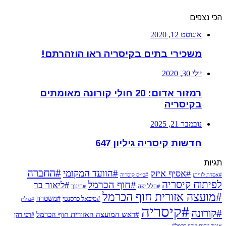
הכי נצפים
אוגוסט 12, 2020
משכירי בתים בקיסריה ראו הוזהרתם!
יולי 30, 2020
רמזור אדום: 20 חולי קורונה מאומתים
בקיסריה
נובמבר 21, 2025
חדשות קיסריה גיליון 647
תגיות
#החברה
#הוועד המקומי
#אסיף איזק
#אסדת לוויתן
#בי״ס קיסריה
לפיתוח קיסריה
#חוף הכרמל
#ליאור בר
#הלל יפה
#חינוך
#מועצה אזורית חוף הכרמל
#משטרה
#מיכאל כרסנטי
#נדל״ן
#קיסריה
#קורונה
#ראש המועצה האזורית חוף הכרמל
#רפי דהן
איגוד ערים שרון כרמל#