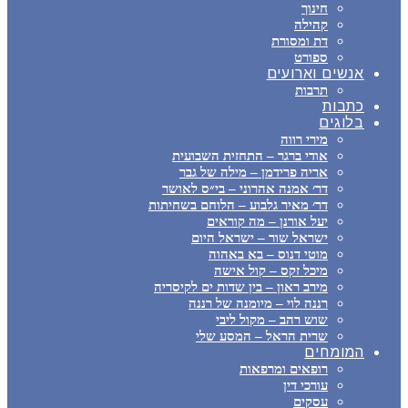
חינוך
קהילה
דת ומסורת
ספורט
אנשים וארועים
תרבות
כתבות
בלוגים
מירי רווה
אודי ברגר – התחזית השבועית
אריה פרידמן – מילה של גבר
דר׳ אמנה אהרוני – בי״ס לאושר
דר׳ מאיר גלבוע – הלוחם בשחיתות
יעל אורנן – מה קוראים
ישראל שור – ישראל היום
מוטי דנוס – בא באהוה
מיכל זקס – קול אישה
מירב ראון – בין שדות ים לקיסריה
רננה לוי – מיומנה של רננה
שוש רהב – מקול ליבי
שרית הראל – המסע שלי
המומחים
רופאים ומרפאות
עורכי דין
עסקים