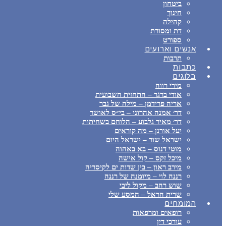
ביטחון
חינוך
קהילה
דת ומסורת
ספורט
אנשים וארועים
תרבות
כתבות
בלוגים
מירי רווה
אודי ברגר – התחזית השבועית
אריה פרידמן – מילה של גבר
דר׳ אמנה אהרוני – בי״ס לאושר
דר׳ מאיר גלבוע – הלוחם בשחיתות
יעל אורנן – מה קוראים
ישראל שור – ישראל היום
מוטי דנוס – בא באהוה
מיכל זקס – קול אישה
מירב ראון – בין שדות ים לקיסריה
רננה לוי – מיומנה של רננה
שוש רהב – מקול ליבי
שרית הראל – המסע שלי
המומחים
רופאים ומרפאות
עורכי דין