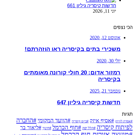
חדשות קיסריה גיליון 661
יוני 11, 2026
הכי נצפים
אוגוסט 12, 2020
משכירי בתים בקיסריה ראו הוזהרתם!
יולי 30, 2020
רמזור אדום: 20 חולי קורונה מאומתים
בקיסריה
נובמבר 21, 2025
חדשות קיסריה גיליון 647
תגיות
#החברה
#הוועד המקומי
#אסיף איזק
#אסדת לוויתן
#בי״ס קיסריה
לפיתוח קיסריה
#חוף הכרמל
#ליאור בר
#הלל יפה
#חינוך
#מועצה אזורית חוף הכרמל