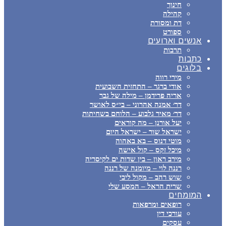
חינוך
קהילה
דת ומסורת
ספורט
אנשים וארועים
תרבות
כתבות
בלוגים
מירי רווה
אודי ברגר – התחזית השבועית
אריה פרידמן – מילה של גבר
דר׳ אמנה אהרוני – בי״ס לאושר
דר׳ מאיר גלבוע – הלוחם בשחיתות
יעל אורנן – מה קוראים
ישראל שור – ישראל היום
מוטי דנוס – בא באהוה
מיכל זקס – קול אישה
מירב ראון – בין שדות ים לקיסריה
רננה לוי – מיומנה של רננה
שוש רהב – מקול ליבי
שרית הראל – המסע שלי
המומחים
רופאים ומרפאות
עורכי דין
עסקים