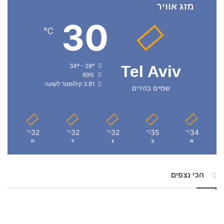
מזג אוויר
30
℃
34º - 28º
Tel Aviv
69%
3.81 קילומטר לשעה
שמיים בהירים
32
32
32
35
34
℃
℃
℃
℃
℃
א
ב
ג
ד
ה
הכי נצפים