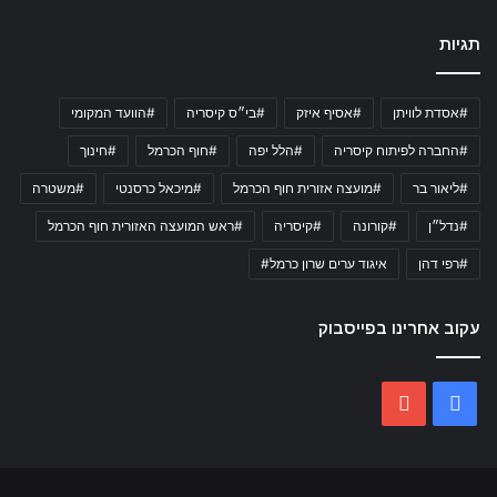
תגיות
#אסדת לוויתן
#אסיף איזק
#בי״ס קיסריה
#הוועד המקומי
#החברה לפיתוח קיסריה
#הלל יפה
#חוף הכרמל
#חינוך
#ליאור בר
#מועצה אזורית חוף הכרמל
#מיכאל כרסנטי
#משטרה
#נדל״ן
#קורונה
#קיסריה
#ראש המועצה האזורית חוף הכרמל
#רפי דהן
איגוד ערים שרון כרמל#
עקוב אחרינו בפייסבוק
YouTube
Facebook