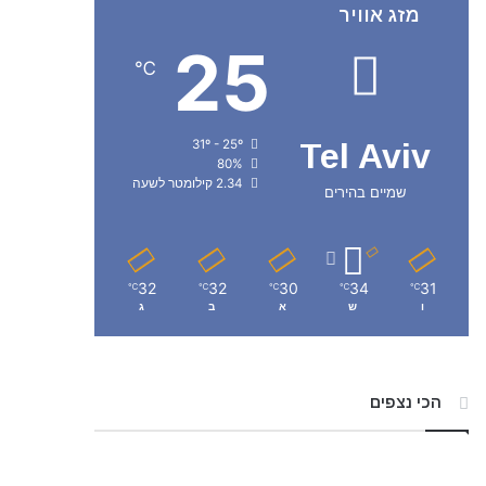
מזג אוויר
25
℃
31º - 25º
Tel Aviv
80%
2.34 קילומטר לשעה
שמיים בהירים
32
32
30
34
31
℃
℃
℃
℃
℃
ו
ש
א
ב
ג
הכי נצפים