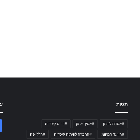
תגיות
עק
#אסדת לוויתן
#אסיף איזק
#בי״ס קיסריה
#הוועד המקומי
#החברה לפיתוח קיסריה
#הלל יפה