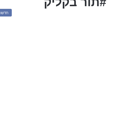
#תור בקליק
חדשו