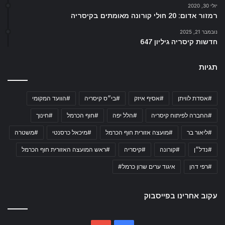
יולי 30, 2020
רמזור אדום: 20 חולי קורונה מאומתים בקיסריה
נובמבר 21, 2025
חדשות קיסריה גיליון 647
תגיות
#אסדת לוויתן
#אסיף איזק
#בי״ס קיסריה
#הוועד המקומי
#החברה לפיתוח קיסריה
#הלל יפה
#חוף הכרמל
#חינוך
#ליאור בר
#מועצה אזורית חוף הכרמל
#מיכאל כרסנטי
#משטרה
#נדל״ן
#קורונה
#קיסריה
#ראש המועצה האזורית חוף הכרמל
#רפי דהן
איגוד ערים שרון כרמל#
עקוב אחרינו בפייסבוק