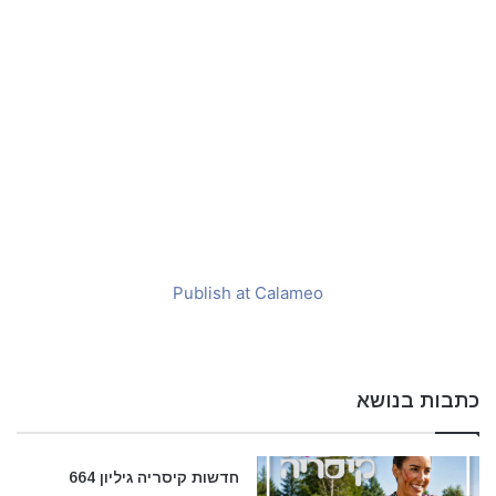
e
m
a
i
l
Publish at Calameo
כתבות בנושא
חדשות קיסריה גיליון 664