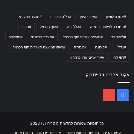
#אסדת לוויתן
#אסיף איזק
#בי״ס קיסריה
#הוועד המקומי
#החברה לפיתוח קיסריה
#הלל יפה
#חוף הכרמל
#חינוך
#ליאור בר
#מועצה אזורית חוף הכרמל
#מיכאל כרסנטי
#משטרה
#נדל״ן
#קורונה
#קיסריה
#ראש המועצה האזורית חוף הכרמל
#רפי דהן
איגוד ערים שרון כרמל#
עקוב אחרינו בפייסבוק
YouTube
Facebook
כל הזכויות שמורות לחדשות קיסריה (c) 2026
עמוד הבית
מדיניות שימוש באתר
מדיניות פרטיות
פרסם איתנו