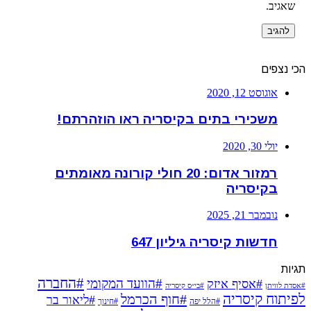
שאגיב.
הכי נצפים
אוגוסט 12, 2020
משכירי בתים בקיסריה ראו הוזהרתם!
יולי 30, 2020
רמזור אדום: 20 חולי קורונה מאומתים
בקיסריה
נובמבר 21, 2025
חדשות קיסריה גיליון 647
תגיות
#החברה
#הוועד המקומי
#אסיף איזק
#אסדת לוויתן
#בי״ס קיסריה
לפיתוח קיסריה
#חוף הכרמל
#ליאור בר
#הלל יפה
#חינוך