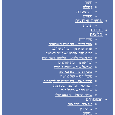
חינוך
קהילה
דת ומסורת
ספורט
אנשים וארועים
תרבות
כתבות
בלוגים
מירי רווה
אודי ברגר – התחזית השבועית
אריה פרידמן – מילה של גבר
דר׳ אמנה אהרוני – בי״ס לאושר
דר׳ מאיר גלבוע – הלוחם בשחיתות
יעל אורנן – מה קוראים
ישראל שור – ישראל היום
מוטי דנוס – בא באהוה
מיכל זקס – קול אישה
מירב ראון – בין שדות ים לקיסריה
רננה לוי – מיומנה של רננה
שוש רהב – מקול ליבי
שרית הראל – המסע שלי
המומחים
רופאים ומרפאות
עורכי דין
עסקים