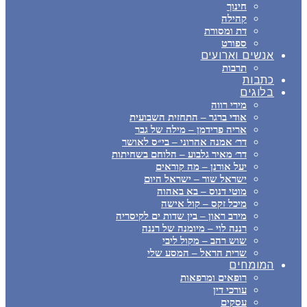
חינוך
קהילה
דת ומסורת
ספורט
אנשים וארועים
תרבות
כתבות
בלוגים
מירי רווה
אודי ברגר – התחזית השבועית
אריה פרידמן – מילה של גבר
דר׳ אמנה אהרוני – בי״ס לאושר
דר׳ מאיר גלבוע – הלוחם בשחיתות
יעל אורנן – מה קוראים
ישראל שור – ישראל היום
מוטי דנוס – בא באהוה
מיכל זקס – קול אישה
מירב ראון – בין שדות ים לקיסריה
רננה לוי – מיומנה של רננה
שוש רהב – מקול ליבי
שרית הראל – המסע שלי
המומחים
רופאים ומרפאות
עורכי דין
עסקים