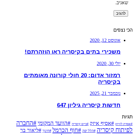
שאגיב.
הכי נצפים
אוגוסט 12, 2020
משכירי בתים בקיסריה ראו הוזהרתם!
יולי 30, 2020
רמזור אדום: 20 חולי קורונה מאומתים
בקיסריה
נובמבר 21, 2025
חדשות קיסריה גיליון 647
תגיות
#החברה
#הוועד המקומי
#אסיף איזק
#אסדת לוויתן
#בי״ס קיסריה
לפיתוח קיסריה
#חוף הכרמל
#ליאור בר
#הלל יפה
#חינוך