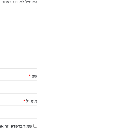
האימייל לא יוצג באתר.
ה
ת
ג
ו
ב
ה
ש
ל
שם
*
ך
*
אימייל
*
שמור בדפדפן זה את