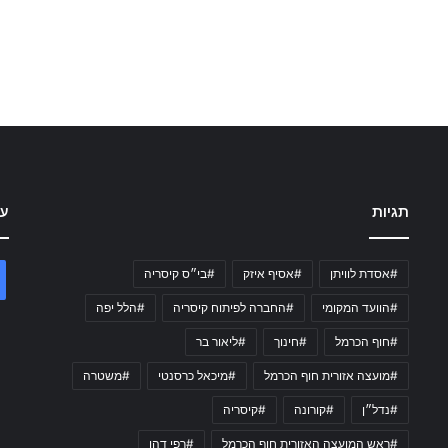
תגיות
עק
#אסדת לוויתן
#אסיף איזק
#בי״ס קיסריה
#הוועד המקומי
#החברה לפיתוח קיסריה
#הלל יפה
#חוף הכרמל
#חינוך
#ליאור בר
#מועצה אזורית חוף הכרמל
#מיכאל כרסנטי
#משטרה
#נדל״ן
#קורונה
#קיסריה
#ראש המועצה האזורית חוף הכרמל
#רפי דהן