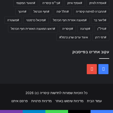
#אסדת לוויתן
#אסיף איזק
#בי״ס קיסריה
#הוועד המקומי
#החברה לפיתוח קיסריה
#הלל יפה
#חוף הכרמל
#חינוך
#ליאור בר
#מועצה אזורית חוף הכרמל
#מיכאל כרסנטי
#משטרה
#נדל״ן
#קורונה
#קיסריה
#ראש המועצה האזורית חוף הכרמל
#רפי דהן
איגוד ערים שרון כרמל#
עקוב אחרינו בפייסבוק
YouTube
Facebook
כל הזכויות שמורות לחדשות קיסריה (c) 2026
עמוד הבית
מדיניות שימוש באתר
מדיניות פרטיות
פרסם איתנו