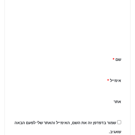
ה
ת
ג
ו
ב
ה
ש
שם
*
ל
ך
אימייל
*
*
אתר
שמור בדפדפן זה את השם, האימייל והאתר שלי לפעם הבאה
שאגיב.