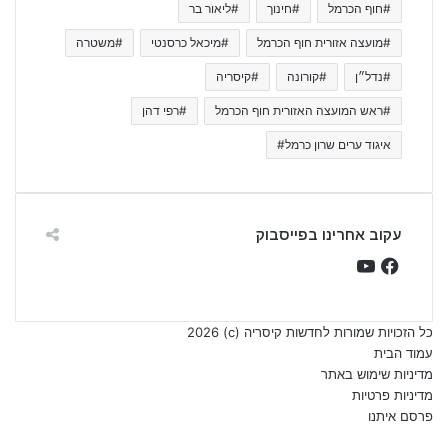
#חוף הכרמל
#חינוך
#ליאור בר
#מועצה אזורית חוף הכרמל
#מיכאל כרסנטי
#משטרה
#נדל״ן
#קורונה
#קיסריה
#ראש המועצה האזורית חוף הכרמל
#רפי דהן
איגוד ערים שרון כרמל#
עקוב אחרינו בפייסבוק
YouTube
Facebook
כל הזכויות שמורות לחדשות קיסריה (c) 2026
עמוד הבית
מדיניות שימוש באתר
מדיניות פרטיות
פרסם איתנו