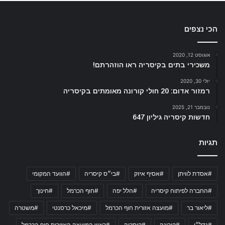
הכי נצפים
אוגוסט 12, 2020
משכירי בתים בקיסריה ראו הוזהרתם!
יולי 30, 2020
רמזור אדום: 20 חולי קורונה מאומתים בקיסריה
נובמבר 21, 2025
חדשות קיסריה גיליון 647
תגיות
#אסדת לוויתן
#אסיף איזק
#בי״ס קיסריה
#הוועד המקומי
#החברה לפיתוח קיסריה
#הלל יפה
#חוף הכרמל
#חינוך
#ליאור בר
#מועצה אזורית חוף הכרמל
#מיכאל כרסנטי
#משטרה
#נדל״ן
#קורונה
#קיסריה
#ראש המועצה האזורית חוף הכרמל