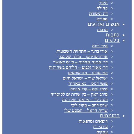
חינוך
קהילה
דת ומסורת
ספורט
אנשים וארועים
תרבות
כתבות
בלוגים
מירי רווה
אודי ברגר – התחזית השבועית
אריה פרידמן – מילה של גבר
דר׳ אמנה אהרוני – בי״ס לאושר
דר׳ מאיר גלבוע – הלוחם בשחיתות
יעל אורנן – מה קוראים
ישראל שור – ישראל היום
מוטי דנוס – בא באהוה
מיכל זקס – קול אישה
מירב ראון – בין שדות ים לקיסריה
רננה לוי – מיומנה של רננה
שוש רהב – מקול ליבי
שרית הראל – המסע שלי
המומחים
רופאים ומרפאות
עורכי דין
עסקים