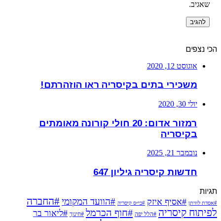
שאגיב.
הכי נצפים
אוגוסט 12, 2020
משכירי בתים בקיסריה ראו הוזהרתם!
יולי 30, 2020
רמזור אדום: 20 חולי קורונה מאומתים
בקיסריה
נובמבר 21, 2025
חדשות קיסריה גיליון 647
תגיות
#החברה
#הוועד המקומי
#אסיף איזק
#אסדת לוויתן
#בי״ס קיסריה
לפיתוח קיסריה
#חוף הכרמל
#ליאור בר
#הלל יפה
#חינוך