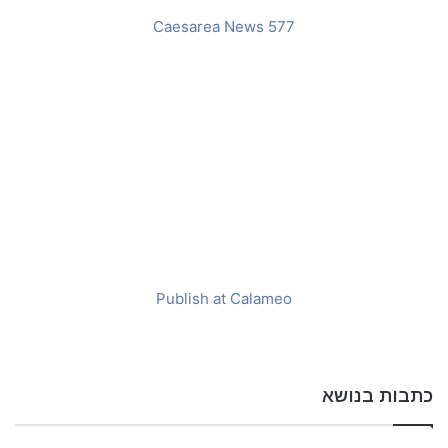
n
Caesarea News 577
e
m
a
i
l
Publish at Calameo
כתבות בנושא