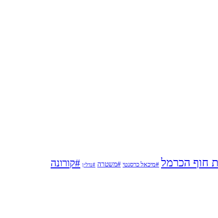
ת חוף הכרמל
#קורונה
#משטרה
#מיכאל כרסנטי
#נדל״ן