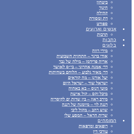
ביטחון
חינוך
קהילה
דת ומסורת
ספורט
אנשים וארועים
תרבות
כתבות
בלוגים
מירי רווה
אודי ברגר – התחזית השבועית
אריה פרידמן – מילה של גבר
דר׳ אמנה אהרוני – בי״ס לאושר
דר׳ מאיר גלבוע – הלוחם בשחיתות
יעל אורנן – מה קוראים
ישראל שור – ישראל היום
מוטי דנוס – בא באהוה
מיכל זקס – קול אישה
מירב ראון – בין שדות ים לקיסריה
רננה לוי – מיומנה של רננה
שוש רהב – מקול ליבי
שרית הראל – המסע שלי
המומחים
רופאים ומרפאות
עורכי דין