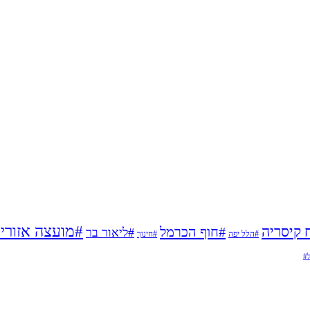
#מועצה אזורי
 קיסריה
#חוף הכרמל
#ליאור בר
#הלל יפה
#חינוך
ל#