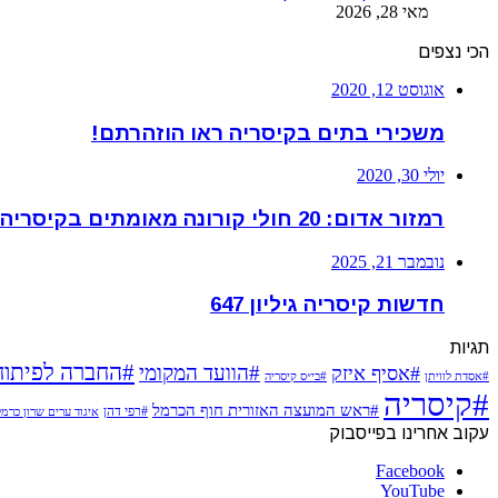
מאי 28, 2026
הכי נצפים
אוגוסט 12, 2020
משכירי בתים בקיסריה ראו הוזהרתם!
יולי 30, 2020
רמזור אדום: 20 חולי קורונה מאומתים בקיסריה
נובמבר 21, 2025
חדשות קיסריה גיליון 647
תגיות
#החברה לפיתוח
#הוועד המקומי
#אסיף איזק
#אסדת לוויתן
#בי״ס קיסריה
#קיסריה
#ראש המועצה האזורית חוף הכרמל
#רפי דהן
איגוד ערים שרון כרמ
עקוב אחרינו בפייסבוק
Facebook
YouTube