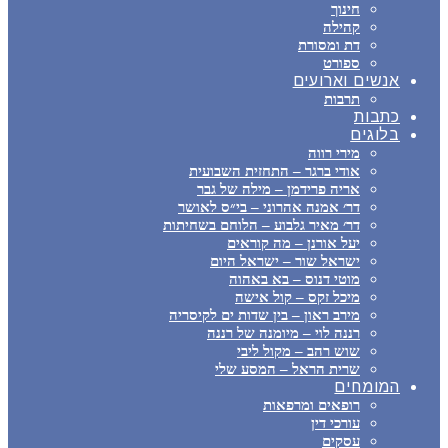
חינוך
קהילה
דת ומסורת
ספורט
אנשים וארועים
תרבות
כתבות
בלוגים
מירי רווה
אודי ברגר – התחזית השבועית
אריה פרידמן – מילה של גבר
דר׳ אמנה אהרוני – בי״ס לאושר
דר׳ מאיר גלבוע – הלוחם בשחיתות
יעל אורנן – מה קוראים
ישראל שור – ישראל היום
מוטי דנוס – בא באהוה
מיכל זקס – קול אישה
מירב ראון – בין שדות ים לקיסריה
רננה לוי – מיומנה של רננה
שוש רהב – מקול ליבי
שרית הראל – המסע שלי
המומחים
רופאים ומרפאות
עורכי דין
עסקים