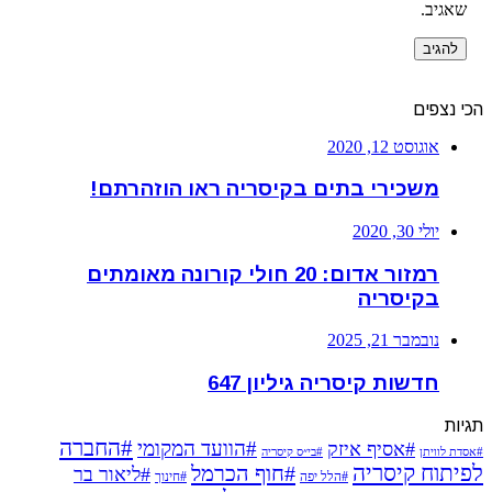
שאגיב.
הכי נצפים
אוגוסט 12, 2020
משכירי בתים בקיסריה ראו הוזהרתם!
יולי 30, 2020
רמזור אדום: 20 חולי קורונה מאומתים
בקיסריה
נובמבר 21, 2025
חדשות קיסריה גיליון 647
תגיות
#החברה
#הוועד המקומי
#אסיף איזק
#אסדת לוויתן
#בי״ס קיסריה
לפיתוח קיסריה
#חוף הכרמל
#ליאור בר
#הלל יפה
#חינוך