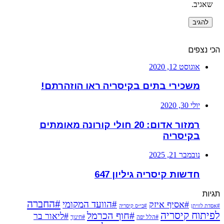
שאגיב.
הכי נצפים
אוגוסט 12, 2020
משכירי בתים בקיסריה ראו הוזהרתם!
יולי 30, 2020
רמזור אדום: 20 חולי קורונה מאומתים
בקיסריה
נובמבר 21, 2025
חדשות קיסריה גיליון 647
תגיות
#החברה
#הוועד המקומי
#אסיף איזק
#אסדת לוויתן
#בי״ס קיסריה
לפיתוח קיסריה
#חוף הכרמל
#ליאור בר
#הלל יפה
#חינוך