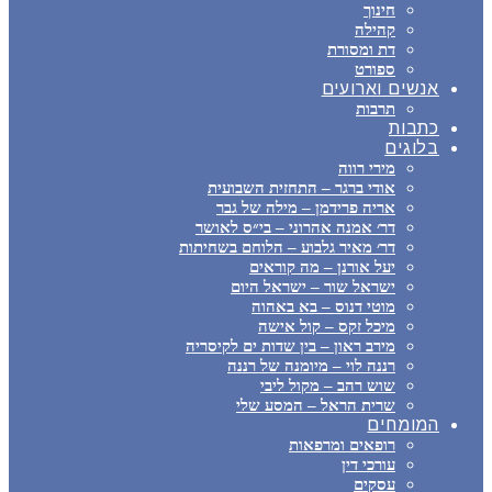
חינוך
קהילה
דת ומסורת
ספורט
אנשים וארועים
תרבות
כתבות
בלוגים
מירי רווה
אודי ברגר – התחזית השבועית
אריה פרידמן – מילה של גבר
דר׳ אמנה אהרוני – בי״ס לאושר
דר׳ מאיר גלבוע – הלוחם בשחיתות
יעל אורנן – מה קוראים
ישראל שור – ישראל היום
מוטי דנוס – בא באהוה
מיכל זקס – קול אישה
מירב ראון – בין שדות ים לקיסריה
רננה לוי – מיומנה של רננה
שוש רהב – מקול ליבי
שרית הראל – המסע שלי
המומחים
רופאים ומרפאות
עורכי דין
עסקים