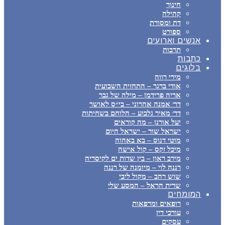
חינוך
קהילה
דת ומסורת
ספורט
אנשים וארועים
תרבות
כתבות
בלוגים
מירי רווה
אודי ברגר – התחזית השבועית
אריה פרידמן – מילה של גבר
דר׳ אמנה אהרוני – בי״ס לאושר
דר׳ מאיר גלבוע – הלוחם בשחיתות
יעל אורנן – מה קוראים
ישראל שור – ישראל היום
מוטי דנוס – בא באהוה
מיכל זקס – קול אישה
מירב ראון – בין שדות ים לקיסריה
רננה לוי – מיומנה של רננה
שוש רהב – מקול ליבי
שרית הראל – המסע שלי
המומחים
רופאים ומרפאות
עורכי דין
עסקים