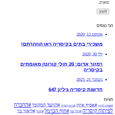
שאגיב.
הכי נצפים
אוגוסט 12, 2020
משכירי בתים בקיסריה ראו הוזהרתם!
יולי 30, 2020
רמזור אדום: 20 חולי קורונה מאומתים
בקיסריה
נובמבר 21, 2025
חדשות קיסריה גיליון 647
תגיות
#החברה
#הוועד המקומי
#אסיף איזק
#אסדת לוויתן
#בי״ס קיסריה
לפיתוח קיסריה
#חוף הכרמל
#ליאור בר
#הלל יפה
#חינוך