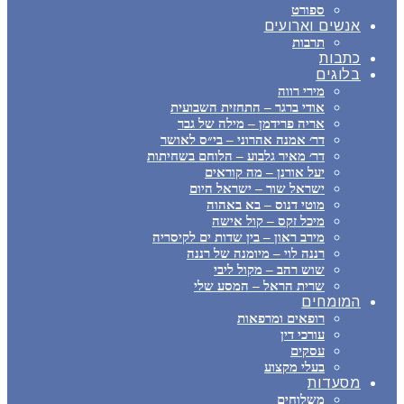
ספורט
אנשים וארועים
תרבות
כתבות
בלוגים
מירי רווה
אודי ברגר – התחזית השבועית
אריה פרידמן – מילה של גבר
דר׳ אמנה אהרוני – בי״ס לאושר
דר׳ מאיר גלבוע – הלוחם בשחיתות
יעל אורנן – מה קוראים
ישראל שור – ישראל היום
מוטי דנוס – בא באהוה
מיכל זקס – קול אישה
מירב ראון – בין שדות ים לקיסריה
רננה לוי – מיומנה של רננה
שוש רהב – מקול ליבי
שרית הראל – המסע שלי
המומחים
רופאים ומרפאות
עורכי דין
עסקים
בעלי מקצוע
מסעדות
משלוחים