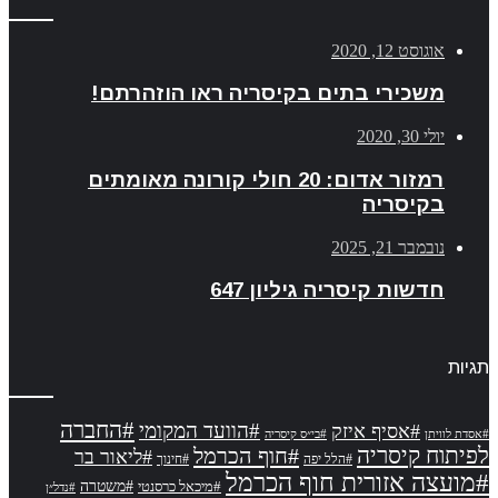
אוגוסט 12, 2020
משכירי בתים בקיסריה ראו הוזהרתם!
יולי 30, 2020
רמזור אדום: 20 חולי קורונה מאומתים
בקיסריה
נובמבר 21, 2025
חדשות קיסריה גיליון 647
תגיות
#החברה
#הוועד המקומי
#אסיף איזק
#אסדת לוויתן
#בי״ס קיסריה
לפיתוח קיסריה
#חוף הכרמל
#ליאור בר
#הלל יפה
#חינוך
#מועצה אזורית חוף הכרמל
#משטרה
#מיכאל כרסנטי
#נדל״ן