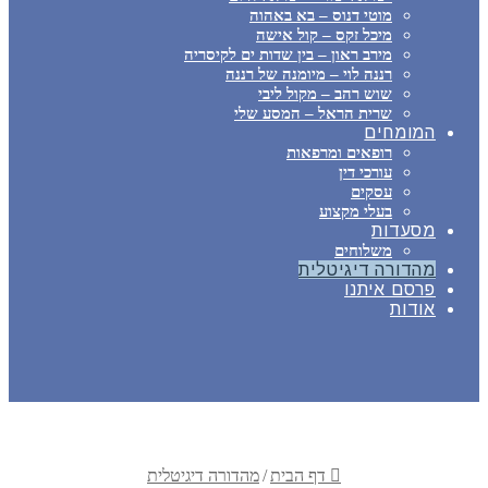
מוטי דנוס – בא באהוה
מיכל זקס – קול אישה
מירב ראון – בין שדות ים לקיסריה
רננה לוי – מיומנה של רננה
שוש רהב – מקול ליבי
שרית הראל – המסע שלי
המומחים
רופאים ומרפאות
עורכי דין
עסקים
בעלי מקצוע
מסעדות
משלוחים
מהדורה דיגיטלית
פרסם איתנו
אודות
דף הבית
/
מהדורה דיגיטלית