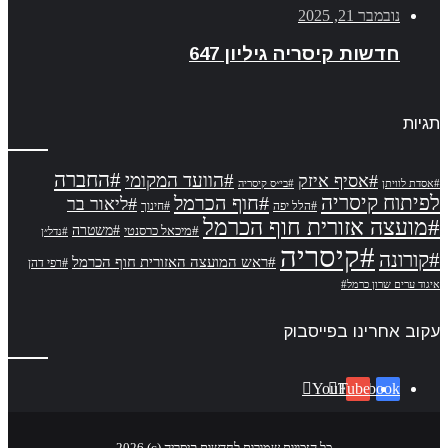
נובמבר 21, 2025
חדשות קיסריה גיליון 647
תגיות
#החברה
#הוועד המקומי
#אסיף איזק
#אסדת לוויתן
#בי״ס קיסריה
לפיתוח קיסריה
#חוף הכרמל
#ליאור בר
#הלל יפה
#חינוך
#מועצה אזורית חוף הכרמל
#משטרה
#מיכאל כרסנטי
#נדל״ן
#קיסריה
#קורונה
#ראש המועצה האזורית חוף הכרמל
#רפי דהן
איגוד ערים שרון כרמל#
עקוב אחרינו בפייסבוק
YouTube
Facebook
כל הזכויות שמורות לחדשות קיסריה (c) 2026