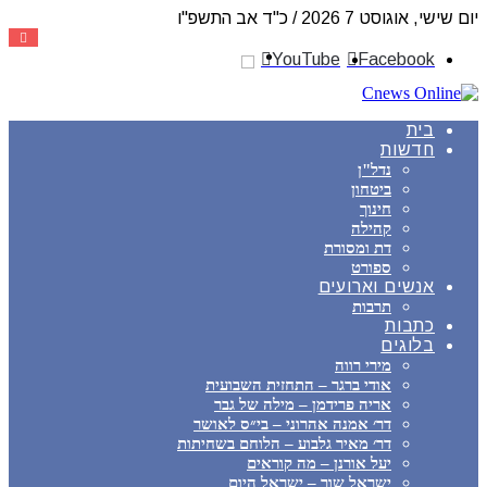
יום שישי, אוגוסט 7 2026 / כ"ד אב התשפ"ו
YouTube
Facebook
בית
חדשות
נדל"ן
ביטחון
חינוך
קהילה
דת ומסורת
ספורט
אנשים וארועים
תרבות
כתבות
בלוגים
מירי רווה
אודי ברגר – התחזית השבועית
אריה פרידמן – מילה של גבר
דר׳ אמנה אהרוני – בי״ס לאושר
דר׳ מאיר גלבוע – הלוחם בשחיתות
יעל אורנן – מה קוראים
ישראל שור – ישראל היום