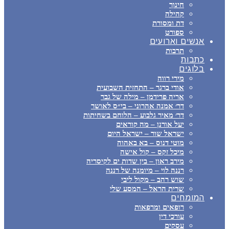
חינוך
קהילה
דת ומסורת
ספורט
אנשים וארועים
תרבות
כתבות
בלוגים
מירי רווה
אודי ברגר – התחזית השבועית
אריה פרידמן – מילה של גבר
דר׳ אמנה אהרוני – בי״ס לאושר
דר׳ מאיר גלבוע – הלוחם בשחיתות
יעל אורנן – מה קוראים
ישראל שור – ישראל היום
מוטי דנוס – בא באהוה
מיכל זקס – קול אישה
מירב ראון – בין שדות ים לקיסריה
רננה לוי – מיומנה של רננה
שוש רהב – מקול ליבי
שרית הראל – המסע שלי
המומחים
רופאים ומרפאות
עורכי דין
עסקים