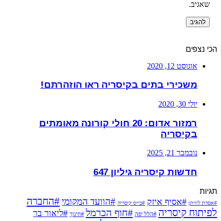
שאגיב.
הכי נצפים
אוגוסט 12, 2020
משכירי בתים בקיסריה ראו הוזהרתם!
יולי 30, 2020
רמזור אדום: 20 חולי קורונה מאומתים
בקיסריה
נובמבר 21, 2025
חדשות קיסריה גיליון 647
תגיות
#החברה
#הוועד המקומי
#אסיף איזק
#אסדת לוויתן
#בי״ס קיסריה
לפיתוח קיסריה
#חוף הכרמל
#ליאור בר
#הלל יפה
#חינוך