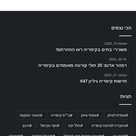
הכי נצפים
אוגוסט 12, 2020
משכירי בתים בקיסריה ראו הוזהרתם!
יולי 30, 2020
רמזור אדום: 20 חולי קורונה מאומתים בקיסריה
נובמבר 21, 2025
חדשות קיסריה גיליון 647
תגיות
#אסדת לוויתן
#אסיף איזק
#בי״ס קיסריה
#הוועד המקומי
#החברה לפיתוח קיסריה
#הלל יפה
#חוף הכרמל
#חינוך
#ליאור בר
#מועצה אזורית חוף הכרמל
#מיכאל כרסנטי
#משטרה