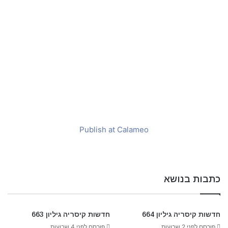
m
a
i
l
Publish at Calameo
כתבות בנושא
חדשות קיסריה גיליון 664
חדשות קיסריה גיליון 663
פורסם לפני 2 שבועות
פורסם לפני 4 שבועות