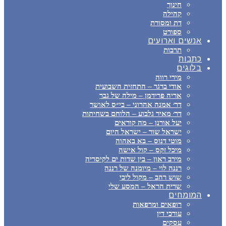
חינוך
קהילה
דת ומסורת
ספורט
אנשים וארועים
תרבות
כתבות
בלוגים
מירי רווה
אודי ברגר – התחזית השבועית
אריה פרידמן – מילה של גבר
דר׳ אמנה אהרוני – בי״ס לאושר
דר׳ מאיר גלבוע – הלוחם בשחיתות
יעל אורנן – מה קוראים
ישראל שור – ישראל היום
מוטי דנוס – בא באהוה
מיכל זקס – קול אישה
מירב ראון – בין שדות ים לקיסריה
רננה לוי – מיומנה של רננה
שוש רהב – מקול ליבי
שרית הראל – המסע שלי
המומחים
רופאים ומרפאות
עורכי דין
עסקים