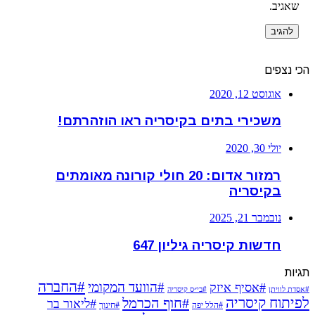
שאגיב.
הכי נצפים
אוגוסט 12, 2020
משכירי בתים בקיסריה ראו הוזהרתם!
יולי 30, 2020
רמזור אדום: 20 חולי קורונה מאומתים
בקיסריה
נובמבר 21, 2025
חדשות קיסריה גיליון 647
תגיות
#החברה
#הוועד המקומי
#אסיף איזק
#אסדת לוויתן
#בי״ס קיסריה
לפיתוח קיסריה
#חוף הכרמל
#ליאור בר
#הלל יפה
#חינוך