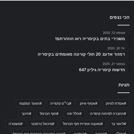
הכי נצפים
אוגוסט 12, 2020
משכירי בתים בקיסריה ראו הוזהרתם!
יולי 30, 2020
רמזור אדום: 20 חולי קורונה מאומתים בקיסריה
נובמבר 21, 2025
חדשות קיסריה גיליון 647
תגיות
#אסדת לוויתן
#אסיף איזק
#בי״ס קיסריה
#הוועד המקומי
#החברה לפיתוח קיסריה
#הלל יפה
#חוף הכרמל
#חינוך
#ליאור בר
#מועצה אזורית חוף הכרמל
#מיכאל כרסנטי
#משטרה
#נדל״ן
#קורונה
#קיסריה
#ראש המועצה האזורית חוף הכרמל