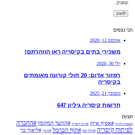
שאגיב.
הכי נצפים
אוגוסט 12, 2020
משכירי בתים בקיסריה ראו הוזהרתם!
יולי 30, 2020
רמזור אדום: 20 חולי קורונה מאומתים
בקיסריה
נובמבר 21, 2025
חדשות קיסריה גיליון 647
תגיות
#החברה
#הוועד המקומי
#אסיף איזק
#אסדת לוויתן
#בי״ס קיסריה
לפיתוח קיסריה
#חוף הכרמל
#ליאור בר
#הלל יפה
#חינוך