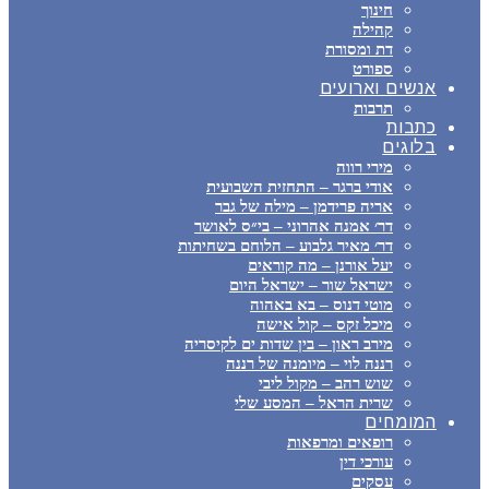
חינוך
קהילה
דת ומסורת
ספורט
אנשים וארועים
תרבות
כתבות
בלוגים
מירי רווה
אודי ברגר – התחזית השבועית
אריה פרידמן – מילה של גבר
דר׳ אמנה אהרוני – בי״ס לאושר
דר׳ מאיר גלבוע – הלוחם בשחיתות
יעל אורנן – מה קוראים
ישראל שור – ישראל היום
מוטי דנוס – בא באהוה
מיכל זקס – קול אישה
מירב ראון – בין שדות ים לקיסריה
רננה לוי – מיומנה של רננה
שוש רהב – מקול ליבי
שרית הראל – המסע שלי
המומחים
רופאים ומרפאות
עורכי דין
עסקים