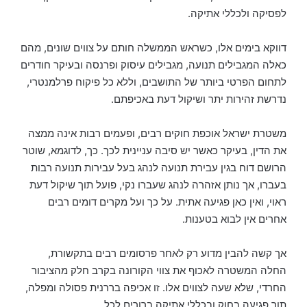
לפסיקה ולכללי אתיקה.
דווקא בימים אלו, כשראש הממשלה חותם על צווים שונים, מהם
כאלה המגבילים תנועה, מגבילים עיסוק ופרנסה ובעיקר חודרים
לתחום הפרטי ביותר של התושבים, וללא כל פיקוח פרלמנטרי,
נדרשת זהירות יתר ושיקול דעת באכיפתם.
משטרת ישראל אוכפת חוקים רבים, ופעמים רבות אינה ממצה
את הדין, בעיקר כאשר יש סיבה עניינית לכך. כך, לדוגמא, שוטר
הרושם דוח בגין עבירת תנועה לנהג בעל עבירות תנועה רבות
בעברו, אך נותן אזהרה לנהג שעברו נקי, פועל תוך שיקול דעת
ראוי, ואין כאן פגיעה אתית. על כך ועל מקרים דומים רבים
אחרים אין לבוא בטענות.
אך קשה להבין מדוע רק לאחר פרסומים רבים בתקשורת,
החלה המשטרה לאכוף את צווי הקורונה בקרב חלק מהציבור
החרדי, שלא שעה לצווים אלו. זו אכיפה בררנית פסולה ומפלה,
תוך פגיעה בחוק ובכללי אתיקה ברורים לכל.