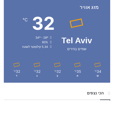
מזג אוויר
32
℃
34º - 28º
Tel Aviv
60%
5.34 קילומטר לשעה
שמיים בהירים
32
32
32
35
34
℃
℃
℃
℃
℃
ש
א
ב
ג
ד
הכי נצפים