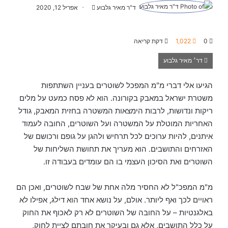
ד"ר מאיר גלבוע
S
אפריל 12, 2020
e
n
0
1,022
דקת קריאה
d
a
דר׳ מאיר גלבוע
n
e
הגיעו אלי דברי מ"מ המפכל לשוטרים בעניין השתתפות
m
משטרת ישראל במאבק בקורונה. הוא לא פסח כמעט על מלים
a
ריקות ונדושות, לרבות הימצאות המשטרה בחזית המאבק, גודל
i
האחריות המוטלת על המשטרה ועל השוטרים, החובה לעמוד
l
איתנים, להיות ערוכים לכל תרחיש ולהגן על גופם ורכושם של
האזרחים והתושבים. הוא מעריך את תחושת השליחות של
השוטרים ואת הסיכון העצמי בו הם עומדים בעבודה זו.
מ"מ המפכ"ל לא החסיר מלה אחת של שבח לשוטרים, ואכן הם
ראויים לכך ואף ליותר. אולם, על נושא אחד הוא דילג, אפילו לא
באלגנטיות – על החובה של השוטרים לא רק לאכוף את החוק
על כלל התושבים, אלא גם ובעיקר את חובתם לציית לחוק,