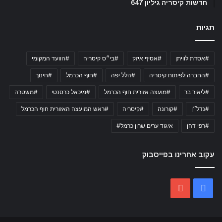
חדשות קיסריה גיליון 647
תגיות
#אסדת לוויתן
#אסיף איזק
#בי״ס קיסריה
#הוועד המקומי
#החברה לפיתוח קיסריה
#הלל יפה
#חוף הכרמל
#חינוך
#ליאור בר
#מועצה אזורית חוף הכרמל
#מיכאל כרסנטי
#משטרה
#נדל״ן
#קורונה
#קיסריה
#ראש המועצה האזורית חוף הכרמל
#רפי דהן
איגוד ערים שרון כרמל#
עקוב אחרינו בפייסבוק
YouTube
Facebook