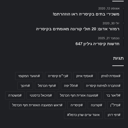
אוגוסט 12, 2020
משכירי בתים בקיסריה ראו הוזהרתם!
יולי 30, 2020
רמזור אדום: 20 חולי קורונה מאומתים בקיסריה
נובמבר 21, 2025
חדשות קיסריה גיליון 647
תגיות
#אסדת לוויתן
#אסיף איזק
#בי״ס קיסריה
#הוועד המקומי
#החברה לפיתוח קיסריה
#הלל יפה
#חוף הכרמל
#חינוך
#ליאור בר
#מועצה אזורית חוף הכרמל
#מיכאל כרסנטי
#משטרה
#נדל״ן
#קורונה
#קיסריה
#ראש המועצה האזורית חוף הכרמל
#רפי דהן
איגוד ערים שרון כרמל#