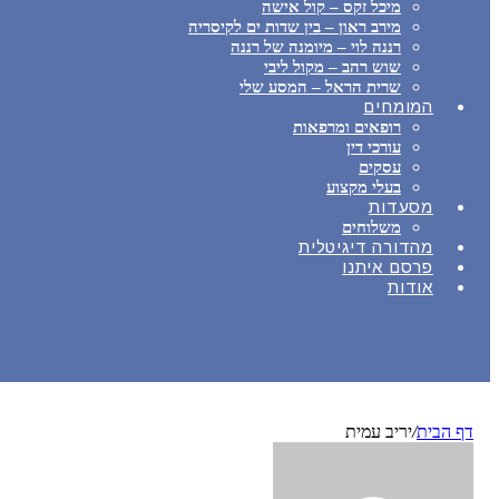
מיכל זקס – קול אישה
מירב ראון – בין שדות ים לקיסריה
רננה לוי – מיומנה של רננה
שוש רהב – מקול ליבי
שרית הראל – המסע שלי
המומחים
רופאים ומרפאות
עורכי דין
עסקים
בעלי מקצוע
מסעדות
משלוחים
מהדורה דיגיטלית
פרסם איתנו
אודות
דף הבית
/
יריב עמית