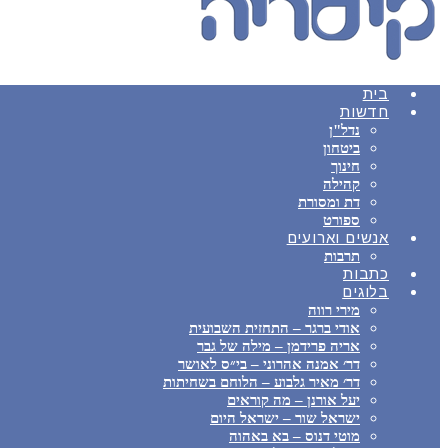
בית
חדשות
נדל"ן
ביטחון
חינוך
קהילה
דת ומסורת
ספורט
אנשים וארועים
תרבות
כתבות
בלוגים
מירי רווה
אודי ברגר – התחזית השבועית
אריה פרידמן – מילה של גבר
דר׳ אמנה אהרוני – בי״ס לאושר
דר׳ מאיר גלבוע – הלוחם בשחיתות
יעל אורנן – מה קוראים
ישראל שור – ישראל היום
מוטי דנוס – בא באהוה