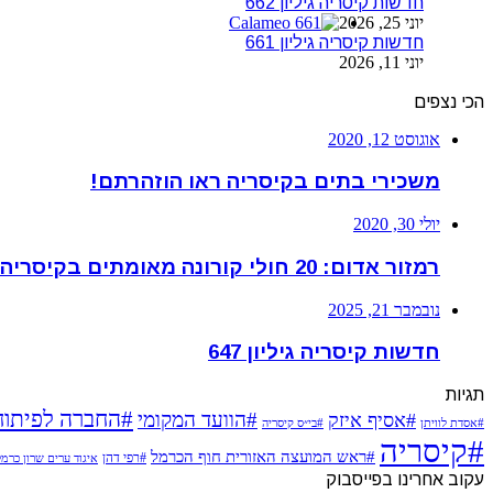
חדשות קיסריה גיליון 662
יוני 25, 2026
חדשות קיסריה גיליון 661
יוני 11, 2026
הכי נצפים
אוגוסט 12, 2020
משכירי בתים בקיסריה ראו הוזהרתם!
יולי 30, 2020
רמזור אדום: 20 חולי קורונה מאומתים בקיסריה
נובמבר 21, 2025
חדשות קיסריה גיליון 647
תגיות
#החברה לפיתוח
#הוועד המקומי
#אסיף איזק
#אסדת לוויתן
#בי״ס קיסריה
#קיסריה
#ראש המועצה האזורית חוף הכרמל
#רפי דהן
איגוד ערים שרון כרמ
עקוב אחרינו בפייסבוק