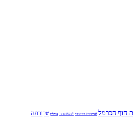
ת חוף הכרמל
#קורונה
#משטרה
#מיכאל כרסנטי
#נדל״ן