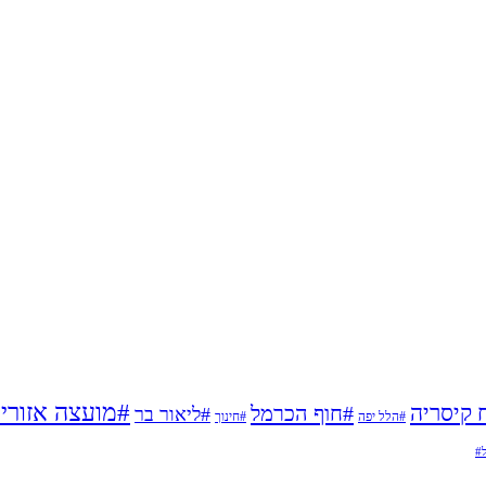
#מועצה אזורי
 קיסריה
#חוף הכרמל
#ליאור בר
#הלל יפה
#חינוך
ל#