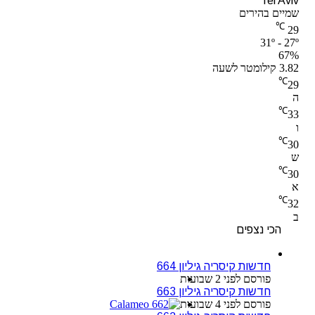
Tel Aviv
שמיים בהירים
℃
29
31º - 27º
67%
3.82 קילומטר לשעה
℃
29
ה
℃
33
ו
℃
30
ש
℃
30
א
℃
32
ב
הכי נצפים
חדשות קיסריה גיליון 664
פורסם לפני 2 שבועות
חדשות קיסריה גיליון 663
פורסם לפני 4 שבועות