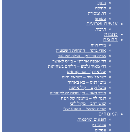
חינוך
קהילה
דת ומסורת
ספורט
אנשים וארועים
תרבות
כתבות
בלוגים
מירי רווה
אודי ברגר – התחזית השבועית
אריה פרידמן – מילה של גבר
דר׳ אמנה אהרוני – בי״ס לאושר
דר׳ מאיר גלבוע – הלוחם בשחיתות
יעל אורנן – מה קוראים
ישראל שור – ישראל היום
מוטי דנוס – בא באהוה
מיכל זקס – קול אישה
מירב ראון – בין שדות ים לקיסריה
רננה לוי – מיומנה של רננה
שוש רהב – מקול ליבי
שרית הראל – המסע שלי
המומחים
רופאים ומרפאות
עורכי דין
עסקים