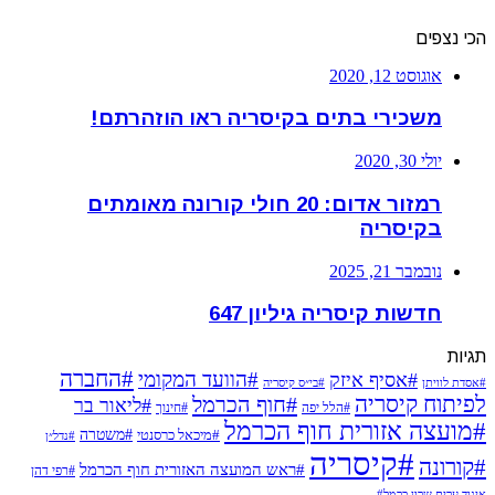
הכי נצפים
אוגוסט 12, 2020
משכירי בתים בקיסריה ראו הוזהרתם!
יולי 30, 2020
רמזור אדום: 20 חולי קורונה מאומתים
בקיסריה
נובמבר 21, 2025
חדשות קיסריה גיליון 647
תגיות
#החברה
#הוועד המקומי
#אסיף איזק
#אסדת לוויתן
#בי״ס קיסריה
לפיתוח קיסריה
#חוף הכרמל
#ליאור בר
#הלל יפה
#חינוך
#מועצה אזורית חוף הכרמל
#משטרה
#מיכאל כרסנטי
#נדל״ן
#קיסריה
#קורונה
#ראש המועצה האזורית חוף הכרמל
#רפי דהן
איגוד ערים שרון כרמל#