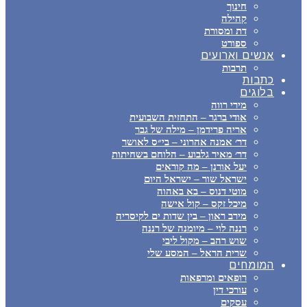
חינוך
קהילה
דת ומסורת
ספורט
אנשים וארועים
תרבות
כתבות
בלוגים
מירי רווה
אודי ברגר – התחזית השבועית
אריה פרידמן – מילה של גבר
דר׳ אמנה אהרוני – בי״ס לאושר
דר׳ מאיר גלבוע – הלוחם בשחיתות
יעל אורנן – מה קוראים
ישראל שור – ישראל היום
מוטי דנוס – בא באהוה
מיכל זקס – קול אישה
מירב ראון – בין שדות ים לקיסריה
רננה לוי – מיומנה של רננה
שוש רהב – מקול ליבי
שרית הראל – המסע שלי
המומחים
רופאים ומרפאות
עורכי דין
עסקים