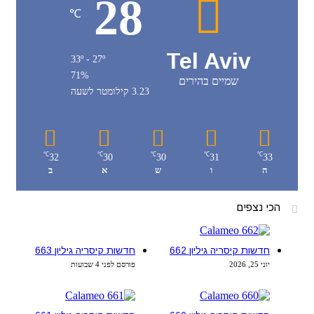
28
℃
Tel Aviv
33º - 27º
71%
שמיים בהירים
3.23 קילומטר לשעה
℃
℃
℃
℃
℃
32
30
30
31
33
ה
ו
ש
א
ב
הכי נצפים
חדשות קיסריה גיליון 662
חדשות קיסריה גיליון 663
יוני 25, 2026
פורסם לפני 4 שבועות