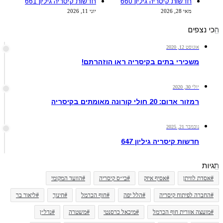
חדשות קיסריה גיליון 660
חדשות קיסריה גיליון 661
מאי 28, 2026
יוני 11, 2026
הכי נצפים
אוגוסט 12, 2020
משכירי בתים בקיסריה ראו הוזהרתם!
יולי 30, 2020
רמזור אדום: 20 חולי קורונה מאומתים בקיסריה
נובמבר 21, 2025
חדשות קיסריה גיליון 647
תגיות
#אסדת לוויתן
#אסיף איזק
#בי״ס קיסריה
#הוועד המקומי
#החברה לפיתוח קיסריה
#הלל יפה
#חוף הכרמל
#חינוך
#ליאור בר
#מועצה אזורית חוף הכרמל
#מיכאל כרסנטי
#משטרה
#נדל״ן