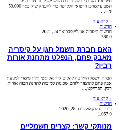
נציגי ועד העובדים של חברת החשמל-מרחב צפון הגיעו
השבוע למרכז הרפואי הלל יפה כדי להעניק שיק בסך 50,000
₪ –…
» קרא עוד
חדשות
חדשות קיסריה און-ליין
פברואר 24, 2021
580
0
האם חברת חשמל תגן על קיסריה
מאבק פחם, הנפלט מתחנת אורות
רבין?
חברת חשמל החליטה להקים קיר אקוסטי תלת מימדי למניעת
אבק פחם להתפזר ולזהם שכונות סמוכות לתחנת הכוח אורות
רבין. הפרויקט,…
» קרא עוד
חדשות
רותם גוטמן
אוקטובר 28, 2020
1,057
0
מנותקי קשר: קצרים חשמליים