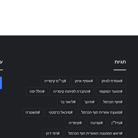
תגיות
עק
#אסדת לוויתן
#אסיף איזק
#בי״ס קיסריה
#הוועד המקומי
#החברה לפיתוח קיסריה
#הלל יפה
#חוף הכרמל
#חינוך
#ליאור בר
#מועצה אזורית חוף הכרמל
#מיכאל כרסנטי
#משטרה
#נדל״ן
#קורונה
#קיסריה
#ראש המועצה האזורית חוף הכרמל
#רפי דהן