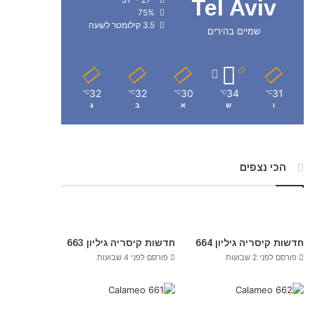
Tel Aviv
75%
3.5 קילומטר לשעה
שמיים בהירים
32
32
30
34
31
℃
℃
℃
℃
℃
ו
ש
א
ב
ג
הכי נצפים
חדשות קיסריה גיליון 664
חדשות קיסריה גיליון 663
פורסם לפני 2 שבועות
פורסם לפני 4 שבועות